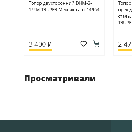
Топор двусторонний DHM-3-
Топор 
1/2M TRUPER Мексика арт.14964
орех.д
сталь
TRUPE
3 400 ₽
2 47
Просматривали