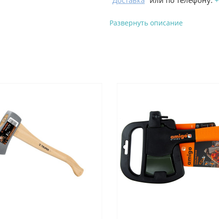
"
Доставка
" или по телефону:
+
Развернуть описание
Вы можете оплатить з
-
Банковской картой на сай
процесс оформления и полу
-
Банковской картой или н
ProffЭлектро по адресу Гел
адресу ул. Новороссийская 
-
Для юридических лиц: пе
оплате заказа на сайте.
Подробнее о способах оплаты 