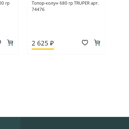
00 гр
Топор-колун 680 гр TRUPER арт.
74476
2 625 ₽