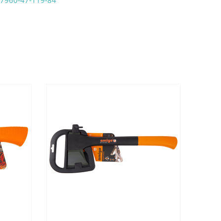
7960-47-119-84
аказ удобным Вам способом:
те ProffЭлектро. Данный вид оплаты ускоряет
чения товара.
аличными при получении в магазинах
енджикский проспект, 6/2 (база КПП)или по
161И.
реводом на расчетный счет при онлайн
можно узнать здесь - "Оплата"