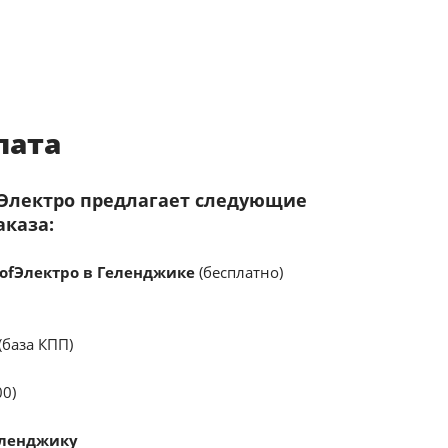
лата
fЭлектро предлагает следующие
аказа:
ofЭлектро в Геленджике
(бесплатно)
(база КПП)
00)
еленджику