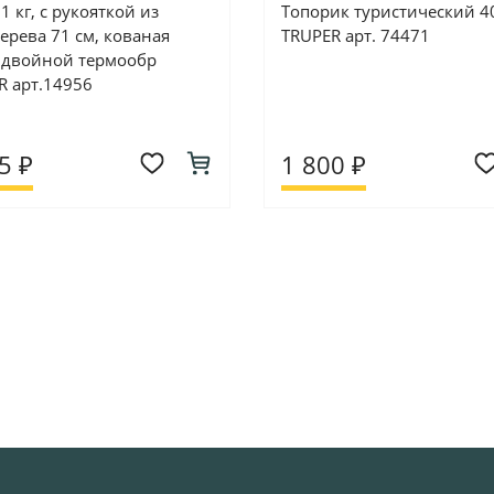
1 кг, с рукояткой из
Топорик туристический 4
ерева 71 см, кованая
TRUPER арт. 74471
, двойной термообр
R арт.14956
5 ₽
1 800 ₽