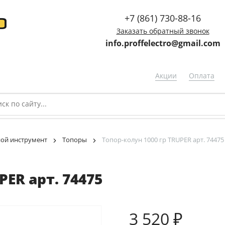
+7 (861) 730-88-16
Заказать обратный звонок
info.proffelectro@gmail.com
Акции
Оплата
ой инструмент
Топоры
Топор-колун 1000 гр TRUPER арт. 74475
PER арт. 74475
3 520 ₽