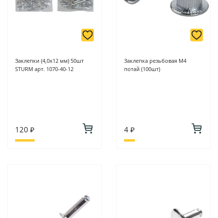
Заклепки (4,0х12 мм) 50шт
Заклепка резьбовая М4
STURM арт. 1070-40-12
потай (100шт)
120 ₽
4 ₽