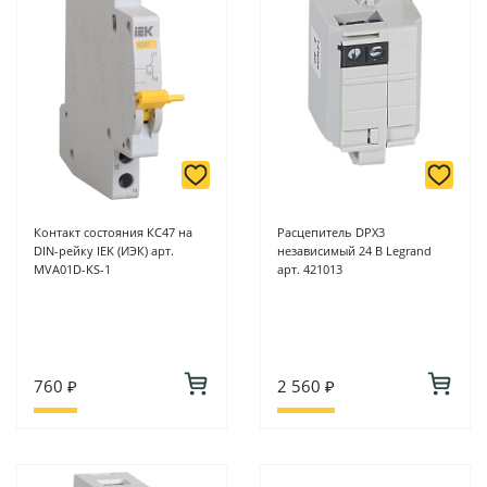
Контакт состояния КС47 на
Расцепитель DPX3
DIN-рейку IEK (ИЭК) арт.
независимый 24 В Legrand
MVA01D-KS-1
арт. 421013
760 ₽
2 560 ₽