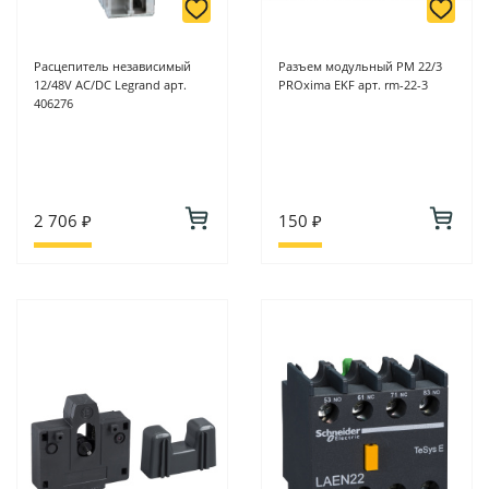
Расцепитель независимый
Разъем модульный РМ 22/3
12/48V AC/DC Legrand арт.
PROxima EKF арт. rm-22-3
406276
2 706 ₽
150 ₽