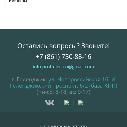
Нет цены
Остались вопросы? Звоните!
+7 (861) 730-88-16
info.proffelectro@gmail.com
г. Геленджик:
ул. Новороссийская 161И
Геленджикский проспект, 6/2 (база КПП)
(пн-сб: 8-18; вс: 9-17)
Принимаем к оплате