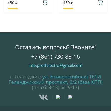
450 ₽
450 ₽
Остались вопросы? Звоните!
+7 (861) 730-88-16
info.proffelectro@gmail.com
г. Геленджик:
ул. Новороссийская 161И
Геленджикский проспект, 6/2 (база КПП)
(пн-сб: 8-18; вс: 9-17)