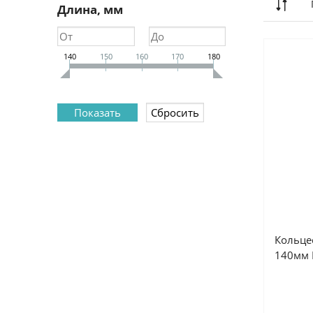
Длина, мм
140
150
160
170
180
Кольце
140мм 