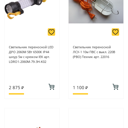
Светильник переносной LED
Светильник переносной
ДРО 2060М 5Вт 6500К IP44
ЛСУ-1 10м ПВС с выкл. 220В
шнур 5м с крюком IEK арт.
(РВО) Техник арт. 22016
LDRO1-2060M-79-3H-K02
2 875 ₽
1 100 ₽