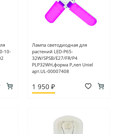
для
Лампа светодиодная для
0-10-
растений LED-P65-
02
32W/SPSB/E27/FR/P4
PLP32WH,форма P,леп Uniel
арт.UL-00007408
1 950 ₽