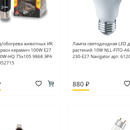
д/обогрева животных ИК
Лампа светодиодная LED 
расн.керамич 100W E27
растений 10W NLL-FITO-A6
00W-HQ 75х105 9868 ЭРА
230-Е27 Navigator арт. 612
0052715
₽
880 ₽