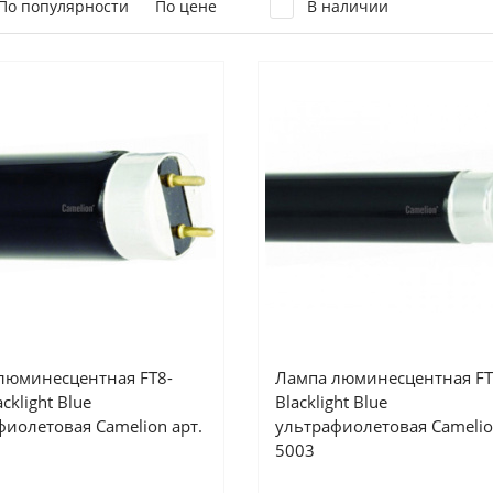
По популярности
По цене
В наличии
люминесцентная FT8-
Лампа люминесцентная F
cklight Blue
Blacklight Blue
фиолетовая Camelion арт.
ультрафиолетовая Camelio
5003