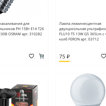
накаливания для
Лампа люминесцентная
льников РН 15Вт E14 T26
двухцокольная ультрафио
230В OSRAM арт. 310282
FLU10 T5 13W G5 365Lm с 
колб FERON арт. 03712
75 ₽