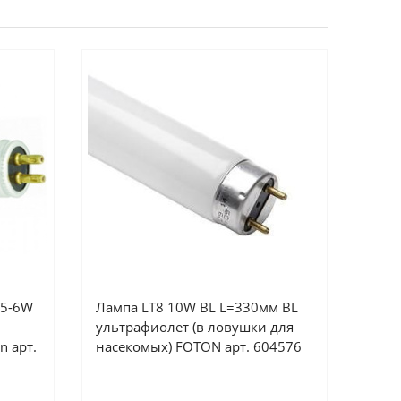
T5-6W
Лампа LT8 10W BL L=330мм BL
ультрафиолет (в ловушки для
n арт.
насекомых) FOTON арт. 604576