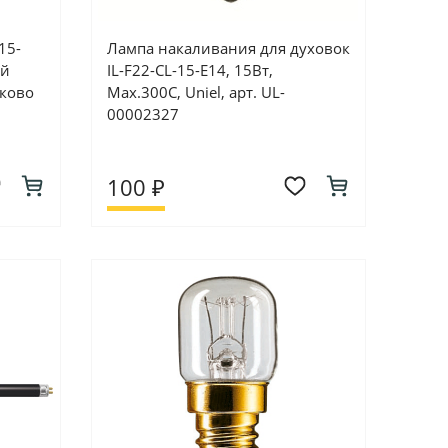
15-
Лампа накаливания для духовок
ый
IL-F22-CL-15-E14, 15Вт,
ково
Max.300C, Uniel, арт. UL-
00002327
100 ₽