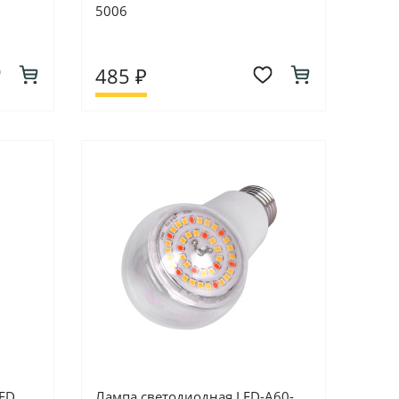
5006
485 ₽
ED
Лампа светодиодная LED-A60-