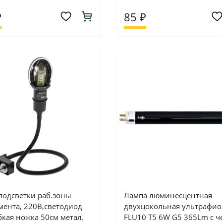
₽
85 ₽
подсветки раб.зоны
Лампа люминесцентная
мента, 220В,светодиод
двухцокольная ультрафио
бкая ножка 50см метал.
FLU10 T5 6W G5 365Lm с ч