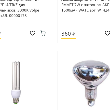
E14/FR/Z для
SMART 7W с патроном АКБ 
льников, 3000К Volpe
1500мАч WATC арт. WT424
рт.UL-00000178
₽
360 ₽