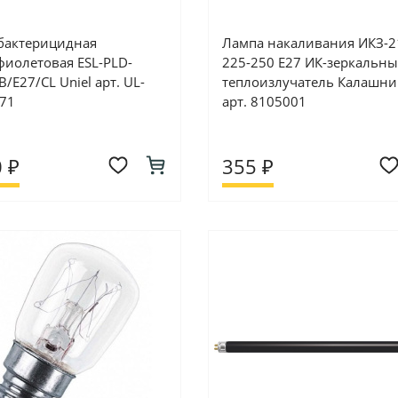
бактерицидная
Лампа накаливания ИКЗ-2
фиолетовая ESL-PLD-
225-250 Е27 ИК-зеркальн
/E27/CL Uniel арт. UL-
теплоизлучатель Калашни
71
арт. 8105001
 ₽
355 ₽