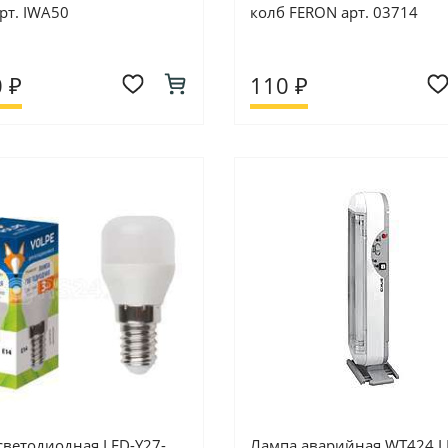
рт. IWA50
колб FERON арт. 03714
 ₽
110 ₽
светодиодная LED-Y27-
Лампа аварийная WT424 L