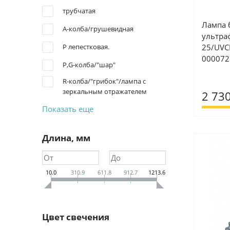
трубчатая
Лампа 
A-колба/грушевидная
ультра
P лепестковая.
25/UVCB
000072
P,G-колба/"шар"
R-колба/"грибок"/лампа с
зеркальным отражателем
2 730
Показать еще
Длина, мм
10.0
310.9
611.8
912.7
1213.6
Цвет свечения