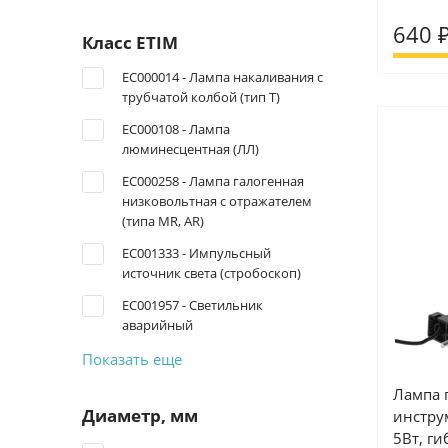
640 
Класс ETIM
EC000014 - Лампа накаливания с
трубчатой колбой (тип T)
EC000108 - Лампа
люминесцентная (ЛЛ)
EC000258 - Лампа галогенная
низковольтная с отражателем
(типа MR, AR)
EC001333 - Импульсный
источник света (стробоскоп)
EC001957 - Светильник
аварийный
Показать еще
Лампа 
Диаметр, мм
инстру
5Вт, ги