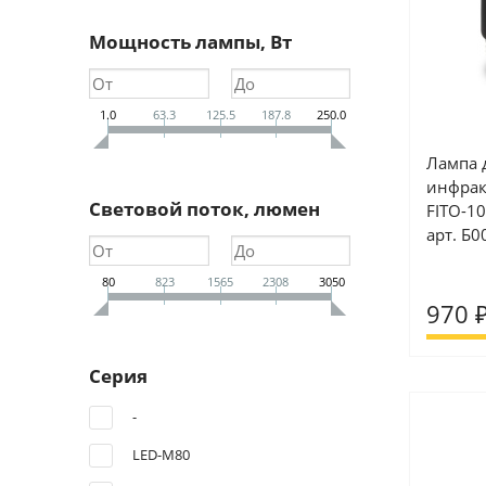
Мощность лампы, Вт
1.0
63.3
125.5
187.8
250.0
Лампа 
инфрак
Световой поток, люмен
FITO-1
арт. Б
80
823
1565
2308
3050
970 
Серия
-
LED-M80