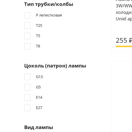
Тип трубки/колбы
3W/WW/
холоди
P лепестковая
Uniel а
T25
T5
255 
T8
Цоколь (патрон) лампы
G13
G5
Е14
Е27
Вид лампы