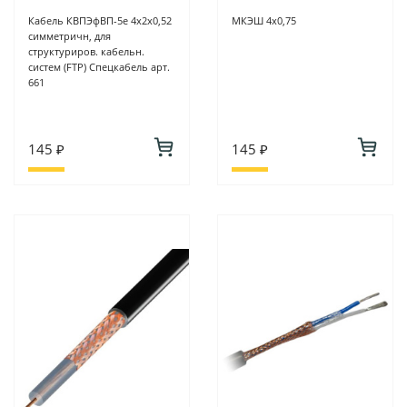
Кабель КВПЭфВП-5е 4х2х0,52
МКЭШ 4х0,75
симметричн, для
структуриров. кабельн.
систем (FTP) Спецкабель арт.
661
145 ₽
145 ₽