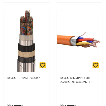
Кабель ТППэпБГ 10х2х0,7
Кабель КПСЭнг(А)-FRHF
2х2х0,5 Технокабель-НН
Нет цены
Нет цены