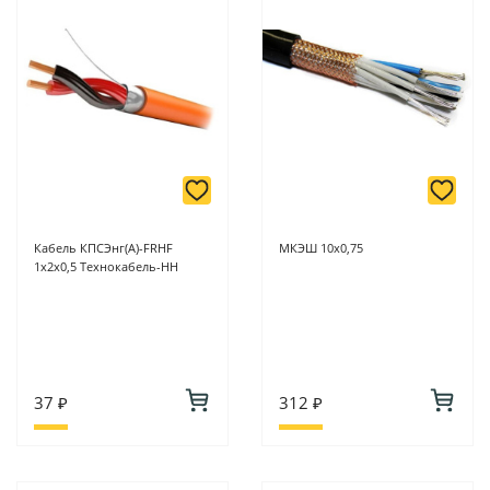
Кабель КПСЭнг(А)-FRHF
МКЭШ 10х0,75
1х2х0,5 Технокабель-НН
37 ₽
312 ₽