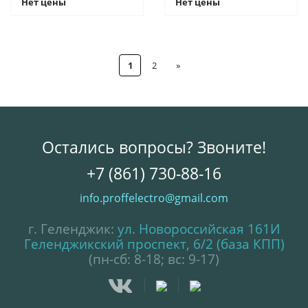
Нет цены
Нет цены
1
2
»
Остались вопросы? Звоните!
+7 (861) 730-88-16
info.proffelectro@gmail.com
г. Геленджик:
ул. Новороссийская 161И
Геленджикский проспект, 6/2 (база КПП)
(пн-сб: 8-18; вс: 9-17)