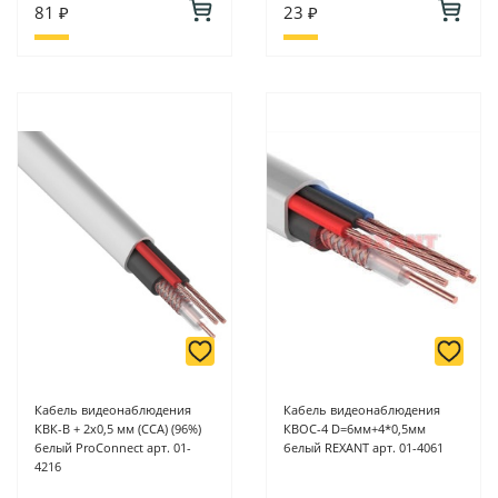
81 ₽
23 ₽
Кабель видеонаблюдения
Кабель видеонаблюдения
КВК-В + 2х0,5 мм (ССА) (96%)
КВОС-4 D=6мм+4*0,5мм
белый ProConnect арт. 01-
белый REXANT арт. 01-4061
4216