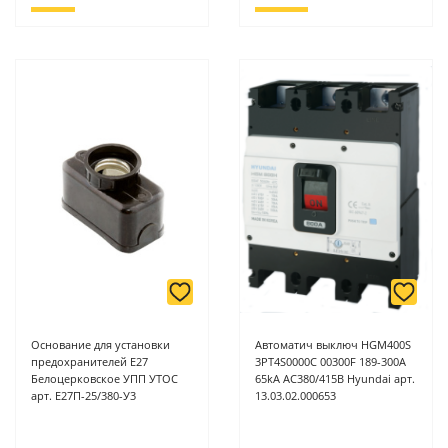
Основание для установки
Автоматич выключ HGM400S
предохранителей Е27
3PT4S0000C 00300F 189-300A
Белоцерковское УПП УТОС
65kA AC380/415B Hyundai арт.
арт. Е27П-25/380-У3
13.03.02.000653