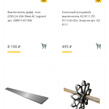
Выключатель дифф. тока
Конечный (концевой)
(УЗО) 2п 63А 30мA AC Legrand
выключатель KZ-8111 (TZ-
арт. 008911/411506
8111) Al+Zinc Энергия арт. KZ-
8111
8 100 ₽
495 ₽