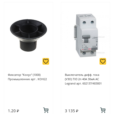
Фиксатор "Конус" (1000)
Выключатель дифф. тока
Промышленник арт . КОН22
(УЗО) TX3 2п 40А 30мА АC
Legrand арт. 602137/403001
1.20 ₽
3 135 ₽