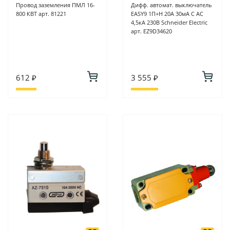
Провод заземления ПМЛ 16-
Дифф. автомат. выключатель
800 КВТ арт. 81221
EASY9 1П+Н 20А 30мА C AC
4,5кА 230В Schneider Electric
арт. EZ9D34620
612 ₽
3 555 ₽