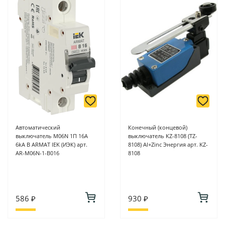
Автоматический
Конечный (концевой)
выключатель M06N 1П 16A
выключатель KZ-8108 (TZ-
6kA B ARMAT IEK (ИЭК) арт.
8108) Al+Zinc Энергия арт. KZ-
AR-M06N-1-B016
8108
586 ₽
930 ₽