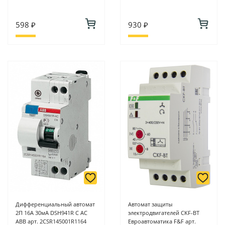
598 ₽
930 ₽
Дифференциальный автомат
Автомат защиты
2П 16А 30мА DSH941R С АС
электродвигателей CKF-BT
ABB арт. 2CSR145001R1164
Евроавтоматика F&F арт.