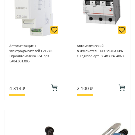
Автомат защиты
Автоматический
электродвигателей CZF-310
выключатель TX3 3п 40А 6кА
Евроавтоматика F&F арт.
C Legrand арт. 604839/404060
EA04.001.005
4 313 ₽
2 100 ₽