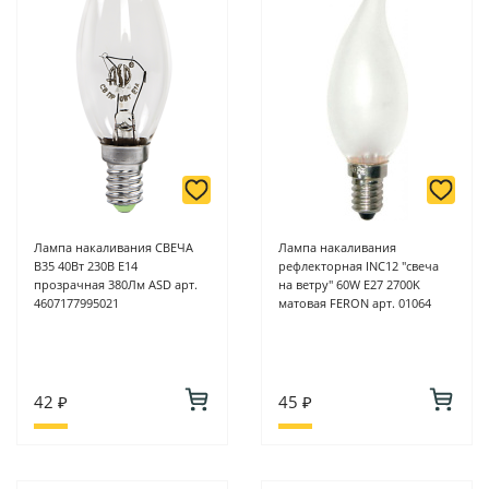
Лампа накаливания СВЕЧА
Лампа накаливания
B35 40Вт 230В Е14
рефлекторная INC12 "свеча
прозрачная 380Лм ASD арт.
на ветру" 60W E27 2700K
4607177995021
матовая FERON арт. 01064
42 ₽
45 ₽