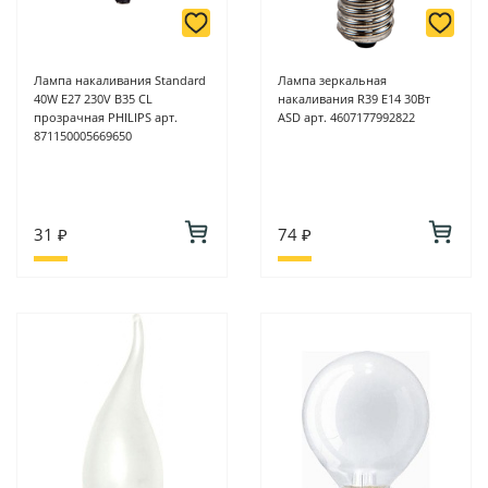
Лампа накаливания Standard
Лампа зеркальная
40W E27 230V B35 CL
накаливания R39 Е14 30Вт
прозрачная PHILIPS арт.
ASD арт. 4607177992822
871150005669650
31 ₽
74 ₽