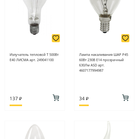
Излучатель тепловой Т 500Вт
Лампа накаливания ШАР P45
Е40 ЛИСМА арт. 249041100
60Вт 230В Е14 прозрачный
630Лм ASD арт.
4607177994987
137 ₽
34 ₽