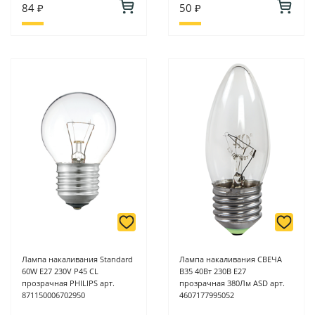
84 ₽
50 ₽
Лампа накаливания Standard
Лампа накаливания СВЕЧА
60W E27 230V P45 CL
B35 40Вт 230В Е27
прозрачная PHILIPS арт.
прозрачная 380Лм ASD арт.
871150006702950
4607177995052