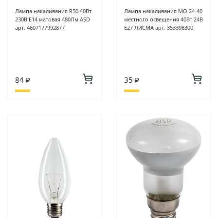
Лампа накаливания R50 40Вт
Лампа накаливания МО 24-40
230В Е14 матовая 480Лм ASD
местного освещения 40Вт 24В
арт. 4607177992877
Е27 ЛИСМА арт. 353398300
84 ₽
35 ₽