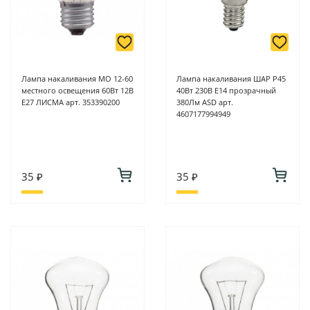
Лампа накаливания МО 12-60
Лампа накаливания ШАР P45
местного освещения 60Вт 12В
40Вт 230В Е14 прозрачный
Е27 ЛИСМА арт. 353390200
380Лм ASD арт.
4607177994949
35 ₽
35 ₽