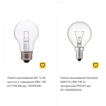
Лампа накаливания МО 12-40
Лампа накаливания Standard
местного освещения 40Вт 12В
60W E14 230V P45 CL
Е27 ЛИСМА арт. 353395300
прозрачная PHILIPS арт.
871150006699250