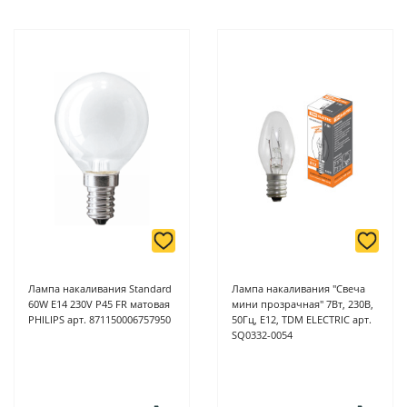
Лампа накаливания Standard
Лампа накаливания "Свеча
60W E14 230V P45 FR матовая
мини прозрачная" 7Вт, 230В,
PHILIPS арт. 871150006757950
50Гц, Е12, TDM ELECTRIC арт.
SQ0332-0054