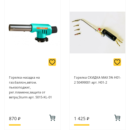
Горелка-насадка на
Горелка СКИДКА MAX 5% Н01-
газ.баллон,автом.
2 50499001 арт. Н01-2
пьезоподжиг,
рег.пламени,защита от
ветра,Sturm арт. 5015-KL-01
870 ₽
1 425 ₽