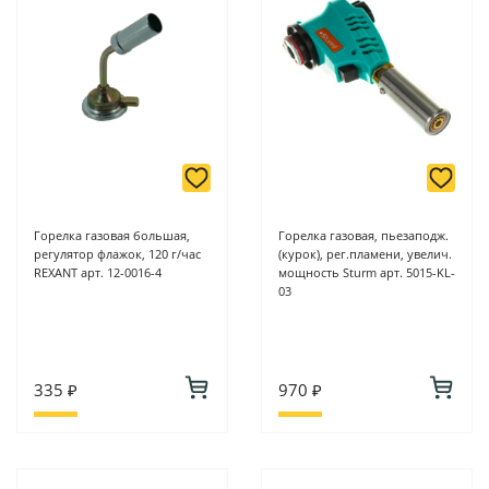
Горелка газовая большая,
Горелка газовая, пьезаподж.
регулятор флажок, 120 г/час
(курок), рег.пламени, увелич.
REXANT арт. 12-0016-4
мощность Sturm арт. 5015-KL-
03
335 ₽
970 ₽