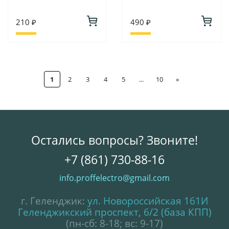
210 ₽
490 ₽
1
2
3
4
5
...
10
»
Остались вопросы? Звоните!
+7 (861) 730-88-16
info.proffelectro@gmail.com
г. Геленджик:
ул. Новороссийская 161И
Геленджикский проспект, 6/2 (база КПП)
(пн-сб: 8-18; вс: 9-17)