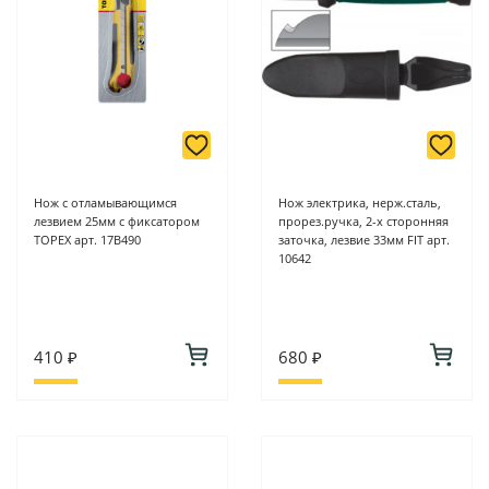
Нож с отламывающимся
Нож электрика, нерж.сталь,
лезвием 25мм с фиксатором
прорез.ручка, 2-х сторонняя
TOPEX арт. 17B490
заточка, лезвие 33мм FIT арт.
10642
410 ₽
680 ₽