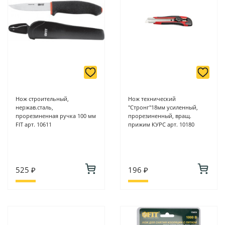
Нож строительный,
Нож технический
нержав.сталь,
"Стронг"18мм усиленный,
прорезиненная ручка 100 мм
прорезиненный, вращ.
FIT арт. 10611
прижим КУРС арт. 10180
525 ₽
196 ₽