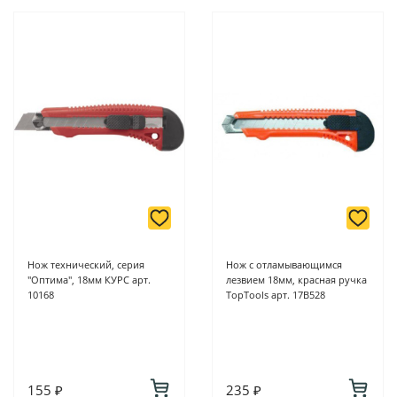
Нож технический, серия
Нож с отламывающимся
"Оптима", 18мм КУРС арт.
лезвием 18мм, красная ручка
10168
TopTools арт. 17B528
155 ₽
235 ₽