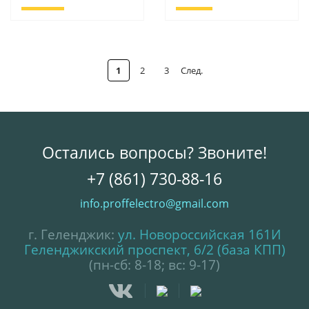
1
2
3
След.
Остались вопросы? Звоните!
+7 (861) 730-88-16
info.proffelectro@gmail.com
г. Геленджик:
ул. Новороссийская 161И
Геленджикский проспект, 6/2 (база КПП)
(пн-сб: 8-18; вс: 9-17)