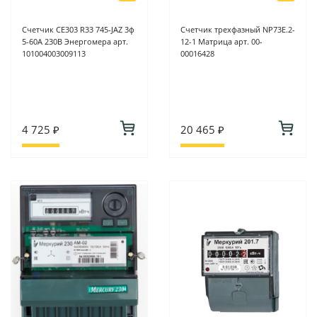
Счетчик CE303 R33 745-JАZ 3ф
Счетчик трехфазный NP73E.2-
5-60А 230В Энергомера арт.
12-1 Матрица арт. 00-
101004003009113
00016428
4 725 ₽
20 465 ₽