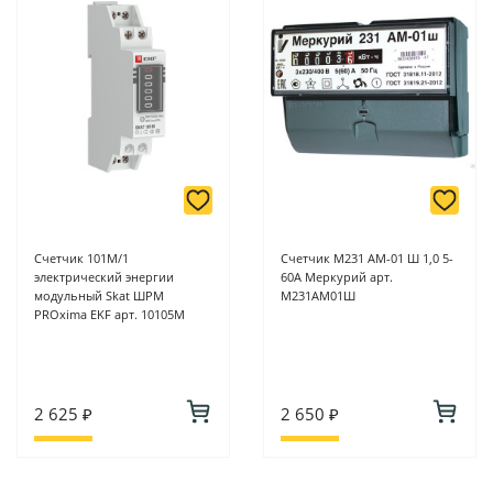
Счетчик 101М/1
Счетчик M231 AМ-01 Ш 1,0 5-
электрический энергии
60А Меркурий арт.
модульный Skat ШРМ
M231АМ01Ш
PROxima EKF арт. 10105M
2 625 ₽
2 650 ₽