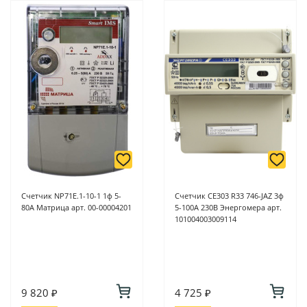
Счетчик NP71Е.1-10-1 1ф 5-
Счетчик СЕ303 R33 746-JAZ 3ф
80А Матрица арт. 00-00004201
5-100А 230В Энергомера арт.
101004003009114
9 820 ₽
4 725 ₽