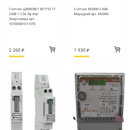
Счетчик ЦЭ6803В/1 М7 Р32 1Т
Счётчик M206N 5-60А
230В 1-7,5А 3ф 4пр
Меркурий арт. M206N
Энергомера арт.
101003001011070
2 260 ₽
1 930 ₽