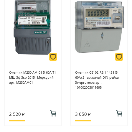
Счетчик М230 АМ-01 5-60А Т1
Счетчик СЕ102-R5.1 145 J (5-
МШ 3ф 3кр 2015г Меркурий
60A) 2-тарифный DIN-рейка
арт. M230АМ01
Энергомера арт.
101002003011695
2 520 ₽
3 050 ₽