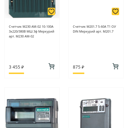
Счетчик М230 АМ-02 10-100А
Счетчик M201.7 5-60А Т1 ОУ
3х220/380В МШ 3ф Меркурий
DIN Меркурий арт. M201.7
арт. М230 АМ-02
3 455 ₽
875 ₽