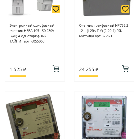
Электронный однофазный
Счетчик трехфазный NP73E.2-
счетчик НЕВА 105 1S0 230V
12-1 (I-2Rs-T-Y) (2-29-1) FSK
5(40) A однотарифный
Матрица арт. 2-29-1
ТАЙПИТ арт. 6055068
1 525 ₽
24 255 ₽