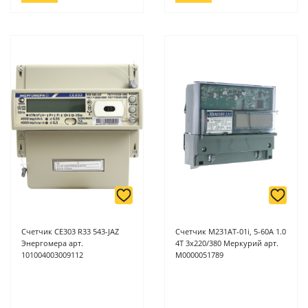
Счетчик CE303 R33 543-JAZ
Счетчик M231AT-01i, 5-60А 1.0
Энергомера арт.
4T 3х220/380 Меркурий арт.
101004003009112
М0000051789