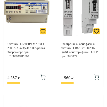
Счетчик ЦЭ6803В/1 М7 Р31 1Т
Электронный однофазный
230В 1-7,5А 3ф 4пр Din-рейка
счетчик НЕВА 102 1S0 230V
Энергомера арт.
5(40)A однотарифный ТАЙПИТ
101003001011068
арт. 6055069
4 357 ₽
1 560 ₽