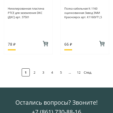
Никелированная пластина
Полка кабельная К-1160
PTCE для заземления DKC
оцинкованная Завод ЭМИ
(ДКС) арт. 37501
Красноярск арт. К1160УТ1,5
78 ₽
66 ₽
1
2
3
4
5
...
12
След.
Остались вопросы? Звоните!
+7 (861) 730-88-16