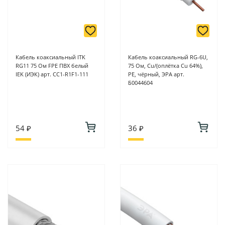
Кабель коаксиальный ITK
Кабель коаксиальный RG-6U,
RG11 75 Ом FPE ПВХ белый
75 Ом, Cu/(оплётка Cu 64%),
IEK (ИЭК) арт. CC1-R1F1-111
PE, чёрный, ЭРА арт.
Б0044604
54 ₽
36 ₽