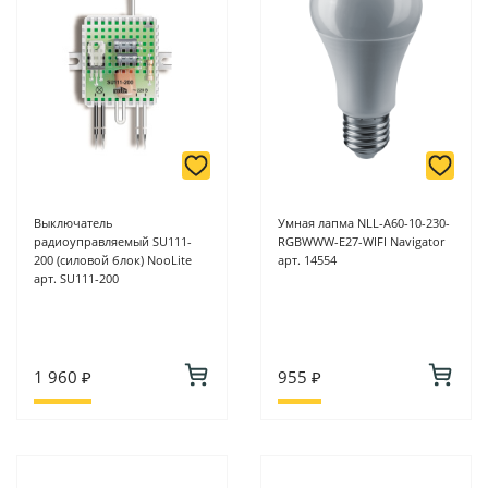
Выключатель
Умная лапма NLL-A60-10-230-
радиоуправляемый SU111-
RGBWWW-E27-WIFI Navigator
200 (силовой блок) NooLite
арт. 14554
арт. SU111-200
1 960 ₽
955 ₽