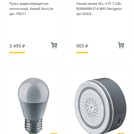
Пульт-радиопередатчик
Умная лапма NLL-C37-7-230-
кнопочный, белый NooLite
RGBWWW-E14-WIFI Navigator
арт. PB211
арт 82422
3 490 ₽
965 ₽