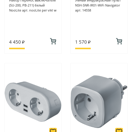
Набор Перенос выключателя
Умный инфракрасный пульт
(SU-200, PB-211) белый
NSH-SNR-IR01-WiFi Navigator
NooLite арт. nooLite per vikl w
арт. 14558
4 450 ₽
1 570 ₽