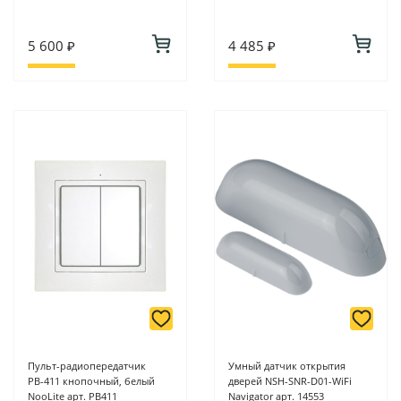
5 600 ₽
4 485 ₽
Пульт-радиопередатчик
Умный датчик открытия
РВ-411 кнопочный, белый
дверей NSH-SNR-D01-WiFi
NooLite арт. PB411
Navigator арт. 14553