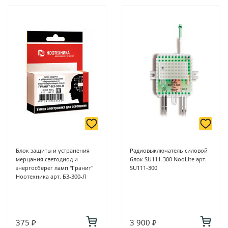
Блок защиты и устранения
Радиовыключатель силовой
мерцания светодиод и
блок SU111-300 NooLite арт.
энергосберег ламп "Гранит"
SU111-300
Ноотехника арт. Б3-300-Л
375 ₽
3 900 ₽