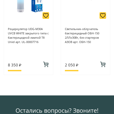
Рециркулятор UDG-M30A
Светильник-облучатель
UVCB WHITE закрытого типа с
бактерицидный ОБН-150
бактерицидной лампой Т8
2ЛЛх30Вт, без стартеров
Uniel арт. UL-00007716
АЗОВ арт. ОБН-150
8 350 ₽
2 050 ₽
Остались вопросы? Звоните!