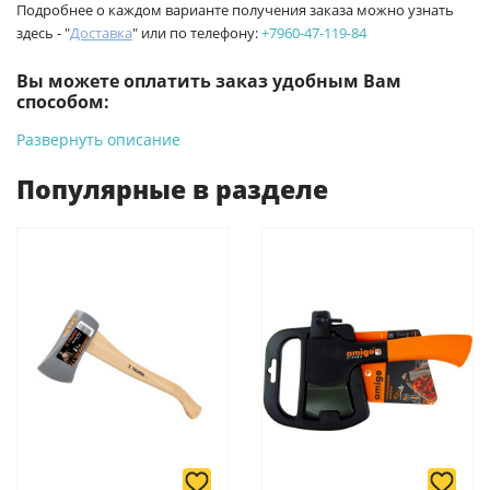
Подробнее о каждом варианте получения заказа можно узнать
здесь - "
Доставка
" или по телефону:
+7960-47-119-84
Вы можете оплатить заказ удобным Вам
способом:
Развернуть описание
-
Банковской картой на сайте ProffЭлектро. Данный вид
оплаты ускоряет процесс оформления и получения товара.
Популярные в разделе
-
Банковской картой или наличными при получении в
магазинах ProffЭлектро по адресу Геленджикский проспект,
6/2 (база КПП)или по адресу ул. Новороссийская 161И.
-
Для юридических лиц: переводом на расчетный счет при
онлайн оплате заказа на сайте.
Подробнее о способах оплаты можно узнать здесь - "Оплата"