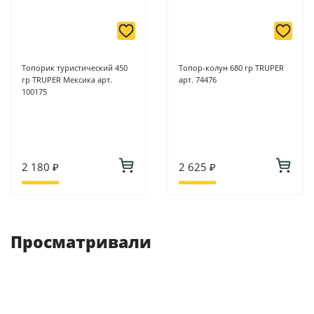
Топорик туристический 450
Топор-колун 680 гр TRUPER
гр TRUPER Мексика арт.
арт. 74476
100175
2 180 ₽
2 625 ₽
Просматривали