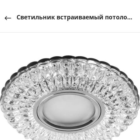
Светильник встраиваемый потолочный CD937 50W 4000K MR16 G5.3с подсветкой 15LED FERON арт. 29470