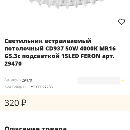
Светильник встраиваемый
потолочный CD937 50W 4000K MR16
G5.3с подсветкой 15LED FERON арт.
29470
Артикул :
( 0 )
29470
Код товара :
УТ-00027238
320 ₽
Описание товара