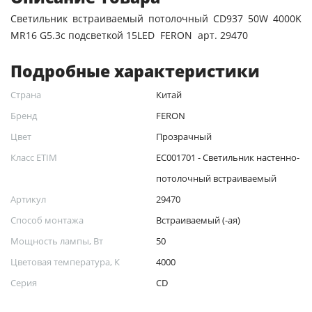
Светильник встраиваемый потолочный CD937 50W 4000K
MR16 G5.3с подсветкой 15LED FERON арт. 29470
Подробные характеристики
Страна
Китай
Бренд
FERON
Цвет
Прозрачный
Класс ETIM
EC001701 - Светильник настенно-
потолочный встраиваемый
Артикул
29470
Способ монтажа
Встраиваемый (-ая)
Мощность лампы, Вт
50
Цветовая температура, К
4000
Серия
CD