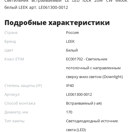
Светильник встраиваемый LE LED IDLR 20W CW 6400К
белый LEEK арт. LE061300-0012
Подробные характеристики
Страна
Россия
Бренд
LEEK
Цвет
Белый
Класс ETIM
EC001702 - Светильник
потолочный c направленным
сверху вниз светом (Downlight)
Степень защиты (IP)
IP40
Артикул
LE061300-0012
Способ монтажа
Встраиваемый (-ая)
Диаметр, мм
170
Тип лампы
Светодиодиодный источник
света (LED)