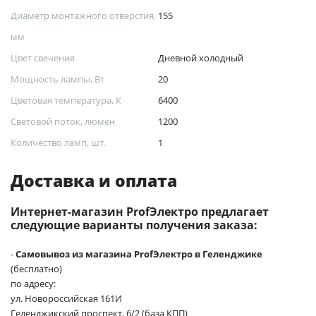
Диаметр монтажного отверстия,
155
мм
Цвет свечения
Дневной холодный
Мощность лампы, Вт
20
Цветовая температура, К
6400
Световой поток, люмен
1200
Количество ламп, шт.
1
Доставка и оплата
Интернет-магазин ProfЭлектро предлагает
следующие варианты получения заказа:
-
Самовывоз из магазина ProfЭлектро в Геленджике
(бесплатно)
по адресу:
ул. Новороссийская 161И
Геленджикский проспект, 6/2 (база КПП)