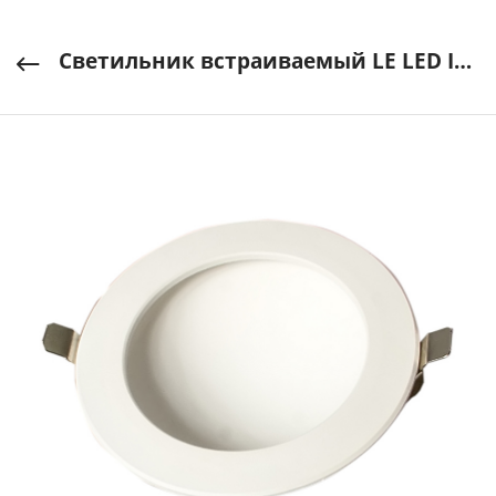
Светильник встраиваемый LE LED IDLR 20W CW 6400К белый LEEK арт. LE061300-0012