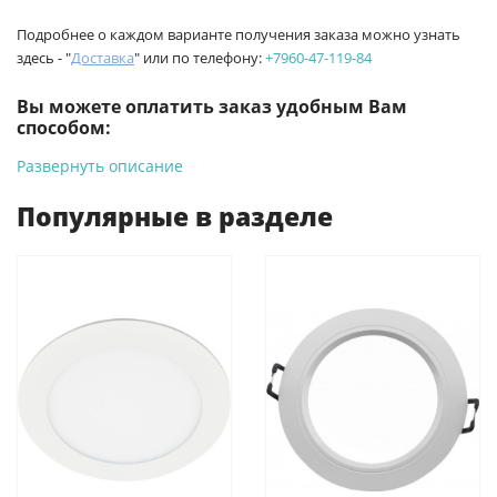
Подробнее о каждом варианте получения заказа можно узнать
здесь - "
Доставка
" или по телефону:
+7960-47-119-84
Вы можете оплатить заказ удобным Вам
способом:
Развернуть описание
-
Банковской картой на сайте ProffЭлектро. Данный вид
оплаты ускоряет процесс оформления и получения товара.
Популярные в разделе
-
Банковской картой или наличными при получении в
магазинах ProffЭлектро по адресу Геленджикский проспект,
6/2 (база КПП)или по адресу ул. Новороссийская 161И.
-
Для юридических лиц: переводом на расчетный счет при
онлайн оплате заказа на сайте.
Подробнее о способах оплаты можно узнать здесь - "Оплата"