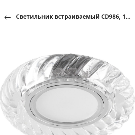
Светильник встраиваемый CD986, 15LED*2835 MR16 50W G5.3 4000K прозрачный FERON арт. 32663