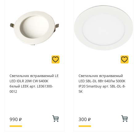
-
Для юридических лиц: переводом на расчетный счет при
онлайн оплате заказа на сайте.
Подробнее о способах оплаты можно узнать здесь - "Оплата"
Светильник встраиваемый LE
Светильник встраиваемый
LED IDLR 20W CW 6400К
LED SBL-DL 8Вт 640Лм 5000K
белый LEEK арт. LE061300-
IP20 Smartbuy арт. SBL-DL-8-
0012
5K
990 ₽
300 ₽