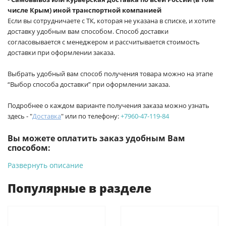
числе Крым) иной транспортной компанией
Если вы сотрудничаете с ТК, которая не указана в списке, и хотите
доставку удобным вам способом. Способ доставки
согласовывается с менеджером и рассчитывается стоимость
доставки при оформлении заказа.
Выбрать удобный вам способ получения товара можно на этапе
“Выбор способа доставки” при оформлении заказа.
Подробнее о каждом варианте получения заказа можно узнать
здесь - "
Доставка
" или по телефону:
+7960-47-119-84
Вы можете оплатить заказ удобным Вам
способом:
Развернуть описание
-
Банковской картой на сайте ProffЭлектро. Данный вид
оплаты ускоряет процесс оформления и получения товара.
Популярные в разделе
-
Банковской картой или наличными при получении в
магазинах ProffЭлектро по адресу Геленджикский проспект,
6/2 (база КПП)или по адресу ул. Новороссийская 161И.