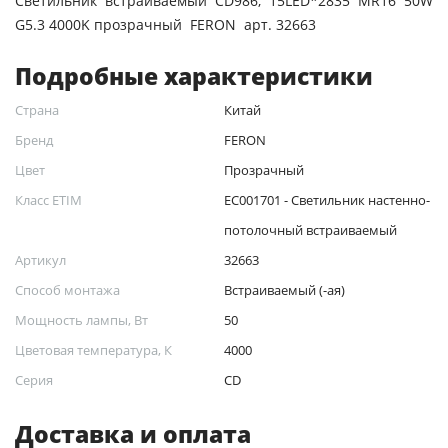
Светильник встраиваемый CD986, 15LED*2835 MR16 50W
G5.3 4000K прозрачный FERON арт. 32663
Подробные характеристики
Страна
Китай
Бренд
FERON
Цвет
Прозрачный
Класс ETIM
EC001701 - Светильник настенно-
потолочный встраиваемый
Артикул
32663
Способ монтажа
Встраиваемый (-ая)
Мощность лампы, Вт
50
Цветовая температура, К
4000
Серия
CD
Доставка и оплата