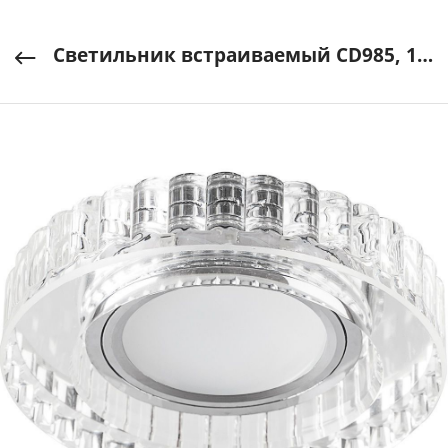
Светильник встраиваемый CD985, 15LED*2835 MR16 50W G5.3 4000K прозрачный FERON арт. 32662