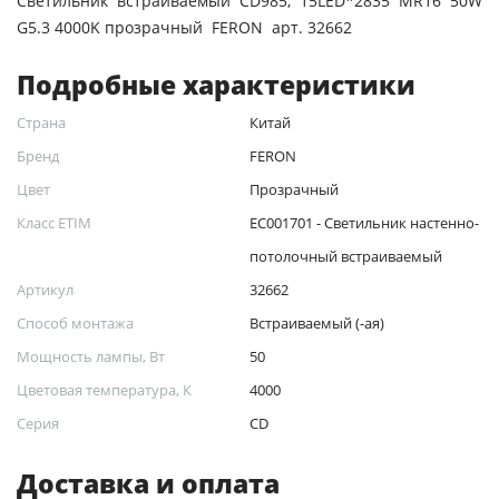
Светильник встраиваемый CD985, 15LED*2835 MR16 50W
G5.3 4000K прозрачный FERON арт. 32662
Подробные характеристики
Страна
Китай
Бренд
FERON
Цвет
Прозрачный
Класс ETIM
EC001701 - Светильник настенно-
потолочный встраиваемый
Артикул
32662
Способ монтажа
Встраиваемый (-ая)
Мощность лампы, Вт
50
Цветовая температура, К
4000
Серия
CD
Доставка и оплата