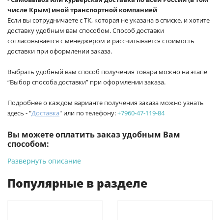
числе Крым) иной транспортной компанией
Если вы сотрудничаете с ТК, которая не указана в списке, и хотите
доставку удобным вам способом. Способ доставки
согласовывается с менеджером и рассчитывается стоимость
доставки при оформлении заказа.
Выбрать удобный вам способ получения товара можно на этапе
“Выбор способа доставки” при оформлении заказа.
Подробнее о каждом варианте получения заказа можно узнать
здесь - "
Доставка
" или по телефону:
+7960-47-119-84
Вы можете оплатить заказ удобным Вам
способом:
Развернуть описание
-
Банковской картой на сайте ProffЭлектро. Данный вид
оплаты ускоряет процесс оформления и получения товара.
Популярные в разделе
-
Банковской картой или наличными при получении в
магазинах ProffЭлектро по адресу Геленджикский проспект,
6/2 (база КПП)или по адресу ул. Новороссийская 161И.