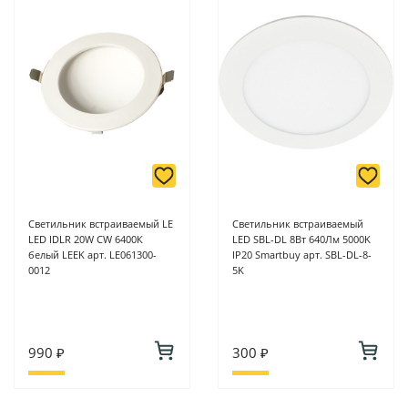
-
Для юридических лиц: переводом на расчетный счет при
онлайн оплате заказа на сайте.
Подробнее о способах оплаты можно узнать здесь - "Оплата"
Светильник встраиваемый LE
Светильник встраиваемый
LED IDLR 20W CW 6400К
LED SBL-DL 8Вт 640Лм 5000K
белый LEEK арт. LE061300-
IP20 Smartbuy арт. SBL-DL-8-
0012
5K
990 ₽
300 ₽