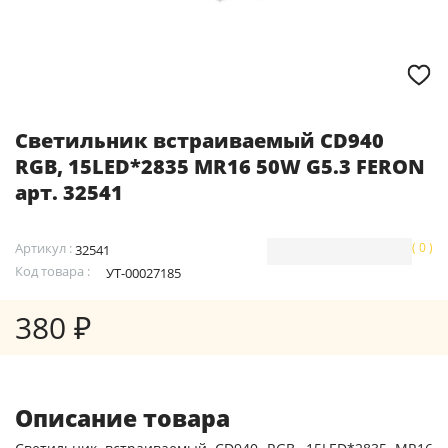
Светильник встраиваемый CD940
RGB, 15LED*2835 MR16 50W G5.3 FERON
арт. 32541
Артикул :
( 0 )
32541
Код товара :
УТ-00027185
380 ₽
Описание товара