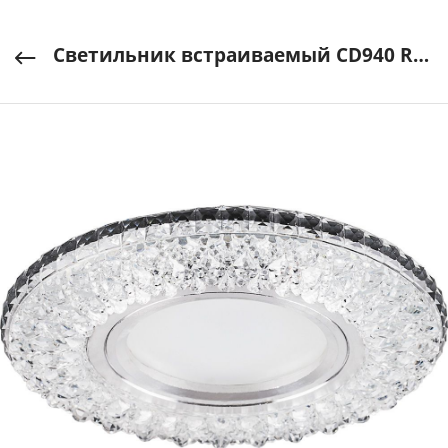
Светильник встраиваемый CD940 RGB, 15LED*2835 MR16 50W G5.3 FERON арт. 32541