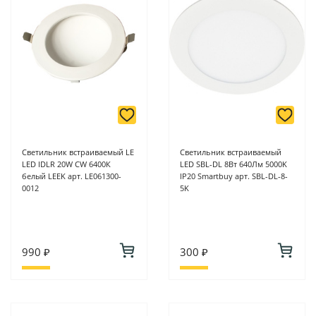
-
Для юридических лиц: переводом на расчетный счет при
онлайн оплате заказа на сайте.
Подробнее о способах оплаты можно узнать здесь - "Оплата"
Светильник встраиваемый LE
Светильник встраиваемый
LED IDLR 20W CW 6400К
LED SBL-DL 8Вт 640Лм 5000K
белый LEEK арт. LE061300-
IP20 Smartbuy арт. SBL-DL-8-
0012
5K
990 ₽
300 ₽