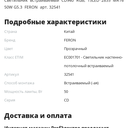
Светильник встраиваемый CD940 RGB, 15LED*2835 MR16
50W G5.3 FERON арт. 32541
Подробные характеристики
Страна
Китай
Бренд
FERON
Цвет
Прозрачный
Класс ETIM
EC001701 - Светильник настенно-
потолочный встраиваемый
Артикул
32541
Способ монтажа
Встраиваемый (-ая)
Мощность лампы, Вт
50
Серия
CD
Доставка и оплата
Интернет-магазин ProfЭлектро предлагает