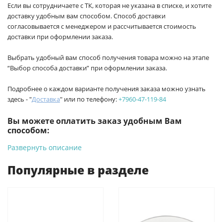
Если вы сотрудничаете с ТК, которая не указана в списке, и хотите
доставку удобным вам способом. Способ доставки
согласовывается с менеджером и рассчитывается стоимость
доставки при оформлении заказа.
Выбрать удобный вам способ получения товара можно на этапе
“Выбор способа доставки” при оформлении заказа.
Подробнее о каждом варианте получения заказа можно узнать
здесь - "
Доставка
" или по телефону:
+7960-47-119-84
Вы можете оплатить заказ удобным Вам
способом:
Развернуть описание
-
Банковской картой на сайте ProffЭлектро. Данный вид
оплаты ускоряет процесс оформления и получения товара.
Популярные в разделе
-
Банковской картой или наличными при получении в
магазинах ProffЭлектро по адресу Геленджикский проспект,
6/2 (база КПП)или по адресу ул. Новороссийская 161И.