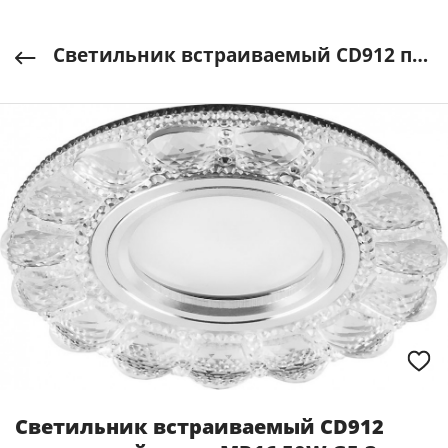
Светильник встраиваемый CD912 прозрачный, хром MR16 50W G5.3, 4000К FERON арт. 28919
Светильник встраиваемый CD912