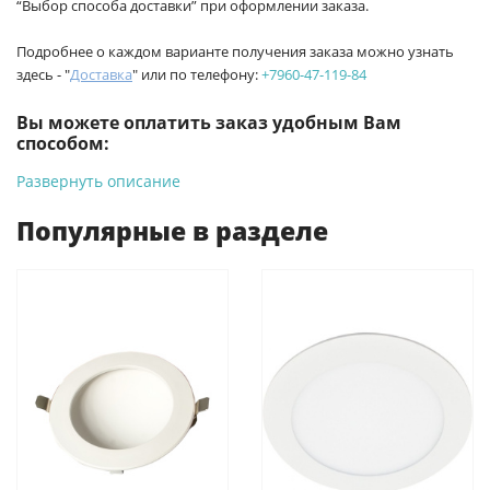
“Выбор способа доставки” при оформлении заказа.
Подробнее о каждом варианте получения заказа можно узнать
здесь - "
Доставка
" или по телефону:
+7960-47-119-84
Вы можете оплатить заказ удобным Вам
способом:
Развернуть описание
-
Банковской картой на сайте ProffЭлектро. Данный вид
оплаты ускоряет процесс оформления и получения товара.
Популярные в разделе
-
Банковской картой или наличными при получении в
магазинах ProffЭлектро по адресу Геленджикский проспект,
6/2 (база КПП)или по адресу ул. Новороссийская 161И.
-
Для юридических лиц: переводом на расчетный счет при
онлайн оплате заказа на сайте.
Подробнее о способах оплаты можно узнать здесь - "Оплата"