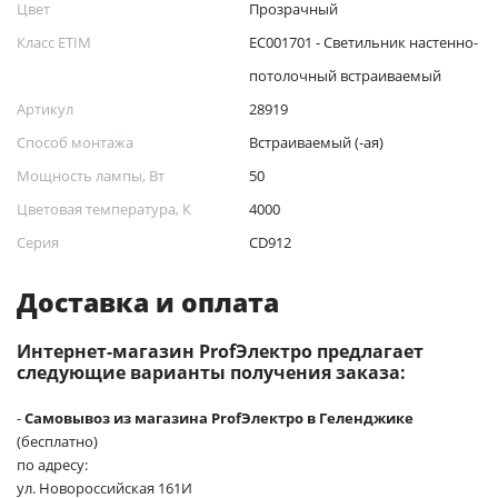
Цвет
Прозрачный
Класс ETIM
EC001701 - Светильник настенно-
потолочный встраиваемый
Артикул
28919
Способ монтажа
Встраиваемый (-ая)
Мощность лампы, Вт
50
Цветовая температура, К
4000
Серия
CD912
Доставка и оплата
Интернет-магазин ProfЭлектро предлагает
следующие варианты получения заказа:
-
Самовывоз из магазина ProfЭлектро в Геленджике
(бесплатно)
по адресу:
ул. Новороссийская 161И