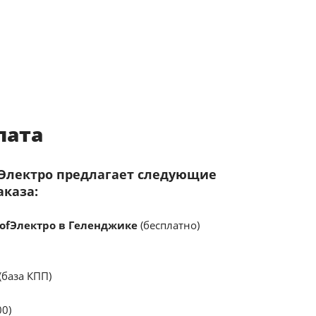
лата
fЭлектро предлагает следующие
аказа:
ofЭлектро в Геленджике
(бесплатно)
(база КПП)
00)