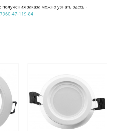
 получения заказа можно узнать здесь -
7960-47-119-84
аказ удобным Вам способом:
те ProffЭлектро. Данный вид оплаты ускоряет
чения товара.
аличными при получении в магазинах
енджикский проспект, 6/2 (база КПП)или по
161И.
реводом на расчетный счет при онлайн
можно узнать здесь - "Оплата"