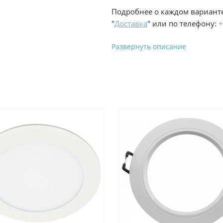
Подробнее о каждом варианте
"
Доставка
" или по телефону:
+
Развернуть описание
Вы можете оплатить з
-
Банковской картой на сай
процесс оформления и полу
-
Банковской картой или н
ProffЭлектро по адресу Гел
адресу ул. Новороссийская 
-
Для юридических лиц: пе
оплате заказа на сайте.
Подробнее о способах оплаты 