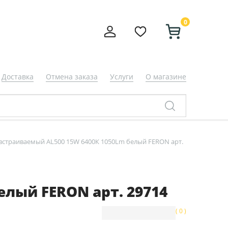
0
Доставка
Отмена заказа
Услуги
О магазине
встраиваемый AL500 15W 6400К 1050Lm белый FERON арт.
лый FERON арт. 29714
( 0 )