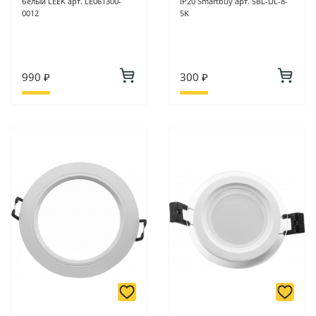
белый LEEK арт. LE061300-
IP20 Smartbuy арт. SBL-DL-8-
0012
5K
990 ₽
300 ₽