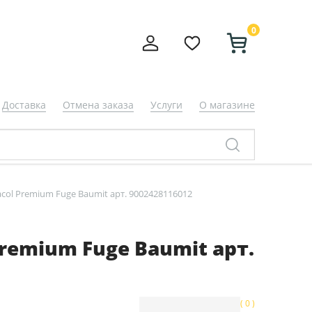
0
Доставка
Отмена заказа
Услуги
О магазине
ol Premium Fuge Baumit арт. 9002428116012
emium Fuge Baumit арт.
( 0 )