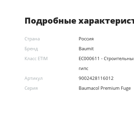
Подробные характерис
Страна
Россия
Бренд
Baumit
Класс ETIM
EC000611 - Строительный
гипс
Артикул
9002428116012
Серия
Baumacol Premium Fuge