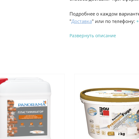
Подробнее о каждом варианте
"
Доставка
" или по телефону:
+
Развернуть описание
Вы можете оплатить з
-
Банковской картой на сай
процесс оформления и полу
-
Банковской картой или н
ProffЭлектро по адресу Гел
адресу ул. Новороссийская 
-
Для юридических лиц: пе
оплате заказа на сайте.
Подробнее о способах оплаты 