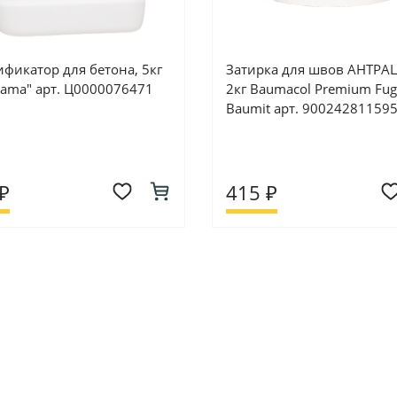
ификатор для бетона, 5кг
Затирка для швов АНТРА
rama" арт. Ц0000076471
2кг Baumacol Premium Fug
Baumit арт. 90024281159
₽
415 ₽