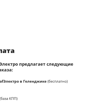
лата
fЭлектро предлагает следующие
аказа:
ofЭлектро в Геленджике
(бесплатно)
(база КПП)