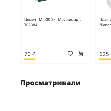
Цемент М-500 2кг Movatex арт.
Пласт
Т02384
"Pano
70 ₽
625 
Просматривали