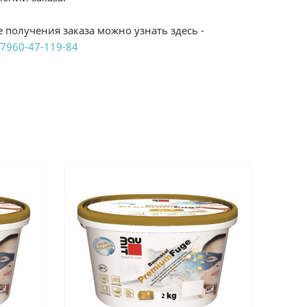
 получения заказа можно узнать здесь -
7960-47-119-84
аказ удобным Вам способом:
те ProffЭлектро. Данный вид оплаты ускоряет
чения товара.
аличными при получении в магазинах
енджикский проспект, 6/2 (база КПП)или по
161И.
реводом на расчетный счет при онлайн
можно узнать здесь - "Оплата"