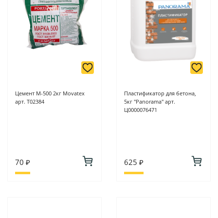
онлайн оплате заказа на сайте.
Подробнее о способах оплаты можно узнать здесь - "Оплата"
Цемент М-500 2кг Movatex
Пластификатор для бетона,
арт. Т02384
5кг "Panorama" арт.
Ц0000076471
70 ₽
625 ₽