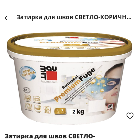
Затирка для швов СВЕТЛО-КОРИЧНЕВЫЙ 2кг Baumacol Premium Fuge Baumit арт. 9002428115978
Затирка для швов СВЕТЛО-