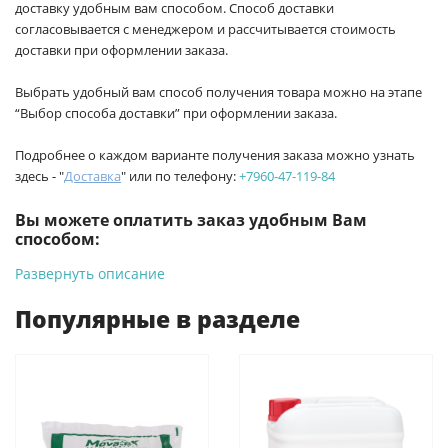
доставку удобным вам способом. Способ доставки
согласовывается с менеджером и рассчитывается стоимость
доставки при оформлении заказа.
Выбрать удобный вам способ получения товара можно на этапе
“Выбор способа доставки” при оформлении заказа.
Подробнее о каждом варианте получения заказа можно узнать
здесь - "
Доставка
" или по телефону:
+7960-47-119-84
Вы можете оплатить заказ удобным Вам
способом:
Развернуть описание
-
Банковской картой на сайте ProffЭлектро. Данный вид
оплаты ускоряет процесс оформления и получения товара.
Популярные в разделе
-
Банковской картой или наличными при получении в
магазинах ProffЭлектро по адресу Геленджикский проспект,
6/2 (база КПП)или по адресу ул. Новороссийская 161И.
-
Для юридических лиц: переводом на расчетный счет при