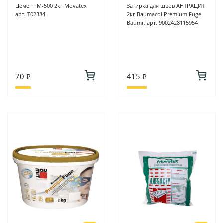
Цемент М-500 2кг Movatex
Затирка для швов АНТРАЦИТ
арт. Т02384
2кг Baumacol Premium Fuge
Baumit арт. 9002428115954
70 ₽
415 ₽