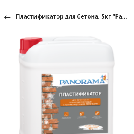
Пластификатор для бетона, 5кг "Panorama" арт. Ц0000076471