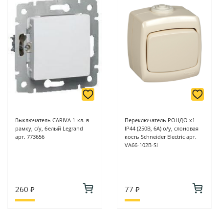
Выключатель CARIVA 1-кл. в
Переключатель РОНДО х1
рамку, с/у, белый Legrand
IP44 (250В, 6А) о/у, слоновая
арт. 773656
кость Schneider Electric арт.
VA66-102B-SI
260 ₽
77 ₽