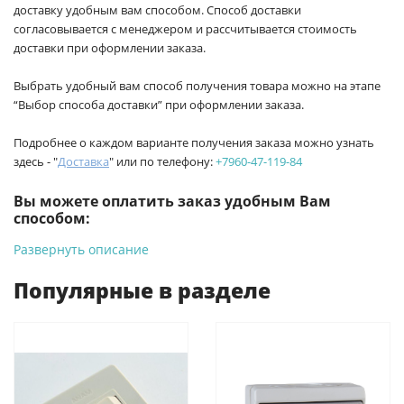
доставку удобным вам способом. Способ доставки
согласовывается с менеджером и рассчитывается стоимость
доставки при оформлении заказа.
Выбрать удобный вам способ получения товара можно на этапе
“Выбор способа доставки” при оформлении заказа.
Подробнее о каждом варианте получения заказа можно узнать
здесь - "
Доставка
" или по телефону:
+7960-47-119-84
Вы можете оплатить заказ удобным Вам
способом:
Развернуть описание
-
Банковской картой на сайте ProffЭлектро. Данный вид
оплаты ускоряет процесс оформления и получения товара.
Популярные в разделе
-
Банковской картой или наличными при получении в
магазинах ProffЭлектро по адресу Геленджикский проспект,
6/2 (база КПП)или по адресу ул. Новороссийская 161И.
-
Для юридических лиц: переводом на расчетный счет при