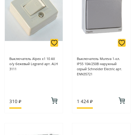
онлайн оплате заказа на сайте.
Подробнее о способах оплаты можно узнать здесь - "Оплата"
Выключатель Alpex х1 10 AX
Выключатель Mureva 1-кл.
о/у бежевый Legrand арт. ALH
IP55 10А/250В наружный
3111
серый Schneider Electric арт.
ENN35721
310 ₽
1 424 ₽