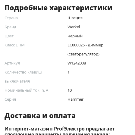
Подробные характеристики
Страна
Швеция
Бренд
Werkel
Цвет
Чёрный
Класс ETIM
EC000025 - Диммер
(светорегулятор)
Артикул
W1242008
Количество клавиш
1
выключателя
Номинальный ток In, А
10
Серия
Hammer
Доставка и оплата
Интернет-магазин ProfЭлектро предлагает
следующие варианты получения заказа: