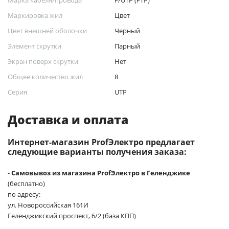
Маркировка жил
Цвет
Цвет внешней оболочки
Черный
Элемент скрутки
Парный
Экран поверх скрутки
Нет
Общее количество жил
8
Серия
UTP
Доставка и оплата
Интернет-магазин ProfЭлектро предлагает
следующие варианты получения заказа:
-
Самовывоз из магазина ProfЭлектро в Геленджике
(бесплатно)
по адресу:
ул. Новороссийская 161И
Геленджикский проспект, 6/2 (база КПП)