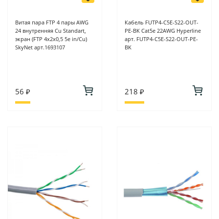
Витая пара FTP 4 пары AWG
Кабель FUTP4-C5E-S22-OUT-
24 внутренняя Cu Standart,
PE-BK Cat5e 22AWG Hyperline
экран (FTP 4x2x0,5 5е in/Cu)
арт. FUTP4-C5E-S22-OUT-PE-
SkyNet арт.1693107
BK
56 ₽
218 ₽