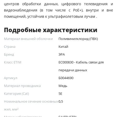
центров обработки данных, цифрового телевидения и
видеонаблюдения (в том числе с PoE+), внутри и вне
помещений, устойчив к ультрафиолетовым лучам .
Подробные характеристики
Материал внешней оболочки
Поливинилхлорид (ПВХ)
Страна
Китай
Бренд
ЭРА
Класс ETIM
EC000830 - Кабель связи для
передачи данных
Артикул
Б0044690
Материал проводника
Медь
Категория (Cat)
5E
Номинальное сечение основных
0,5
жил, мм²
Марка кабеля/провода
F/UTP (FTP)