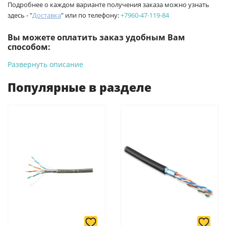
Подробнее о каждом варианте получения заказа можно узнать
здесь - "
Доставка
" или по телефону:
+7960-47-119-84
Вы можете оплатить заказ удобным Вам
способом:
Развернуть описание
-
Банковской картой на сайте ProffЭлектро. Данный вид
оплаты ускоряет процесс оформления и получения товара.
Популярные в разделе
-
Банковской картой или наличными при получении в
магазинах ProffЭлектро по адресу Геленджикский проспект,
6/2 (база КПП)или по адресу ул. Новороссийская 161И.
-
Для юридических лиц: переводом на расчетный счет при
онлайн оплате заказа на сайте.
Подробнее о способах оплаты можно узнать здесь - "Оплата"