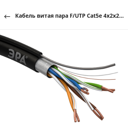
Кабель витая пара F/UTP Cat5e 4x2x24 AWG CU PE + ТРОС OUTDOOR 305 м ЭРА арт. Б0044690