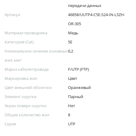
передачи данных
Артикул
46858/UUTP4-C5E-S24-IN-LSZH-
OR-305
Материал проводника
Медь
Категория (Cat)
5E
Номинальное сечение основных
0,2
жил, мм²
Марка кабеля/провода
F/UTP (FTP)
Маркировка жил
Цвет
Цвет внешней оболочки
Оранжевый
Элемент скрутки
Парный
Экран поверх скрутки
Нет
Общее количество жил
8
Серия
UTP