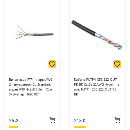
6/2 (база КПП)или по адресу ул. Новороссийская 161И.
-
Для юридических лиц: переводом на расчетный счет при
онлайн оплате заказа на сайте.
Подробнее о способах оплаты можно узнать здесь - "Оплата"
Витая пара FTP 4 пары AWG
Кабель FUTP4-C5E-S22-OUT-
24 внутренняя Cu Standart,
PE-BK Cat5e 22AWG Hyperline
экран (FTP 4x2x0,5 5е in/Cu)
арт. FUTP4-C5E-S22-OUT-PE-
SkyNet арт.1693107
BK
56 ₽
218 ₽