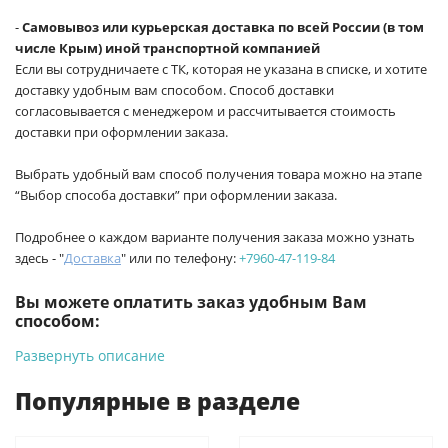
-
Самовывоз или курьерская доставка по всей России (в том
числе Крым) иной транспортной компанией
Если вы сотрудничаете с ТК, которая не указана в списке, и хотите
доставку удобным вам способом. Способ доставки
согласовывается с менеджером и рассчитывается стоимость
доставки при оформлении заказа.
Выбрать удобный вам способ получения товара можно на этапе
“Выбор способа доставки” при оформлении заказа.
Подробнее о каждом варианте получения заказа можно узнать
здесь - "
Доставка
" или по телефону:
+7960-47-119-84
Вы можете оплатить заказ удобным Вам
способом:
Развернуть описание
-
Банковской картой на сайте ProffЭлектро. Данный вид
оплаты ускоряет процесс оформления и получения товара.
Популярные в разделе
-
Банковской картой или наличными при получении в
магазинах ProffЭлектро по адресу Геленджикский проспект,