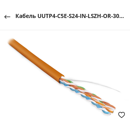
Кабель UUTP4-C5E-S24-IN-LSZH-OR-305 cat5e 4 пары 24 AWG одножильн LSZH оранжев Hyperline арт. 46858