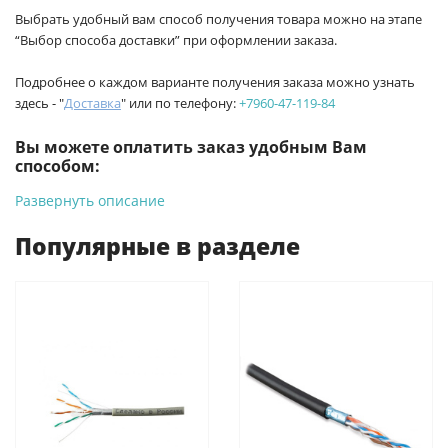
Выбрать удобный вам способ получения товара можно на этапе
“Выбор способа доставки” при оформлении заказа.
Подробнее о каждом варианте получения заказа можно узнать
здесь - "
Доставка
" или по телефону:
+7960-47-119-84
Вы можете оплатить заказ удобным Вам
способом:
Развернуть описание
-
Банковской картой на сайте ProffЭлектро. Данный вид
оплаты ускоряет процесс оформления и получения товара.
Популярные в разделе
-
Банковской картой или наличными при получении в
магазинах ProffЭлектро по адресу Геленджикский проспект,
6/2 (база КПП)или по адресу ул. Новороссийская 161И.
-
Для юридических лиц: переводом на расчетный счет при
онлайн оплате заказа на сайте.
Подробнее о способах оплаты можно узнать здесь - "Оплата"