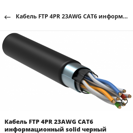
Кабель FTP 4PR 23AWG CAT6 информационный solid черный OUTDOOR ITK (305м бухта) IEK арт. LC3-C604-339
Кабель FTP 4PR 23AWG CAT6
информационный solid черный