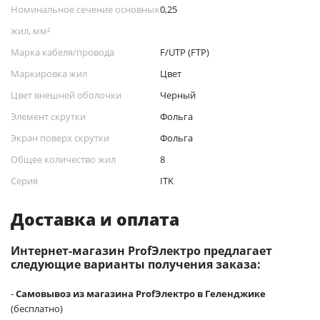
Номинальное сечение основных
0,25
жил, мм²
Марка кабеля/провода
F/UTP (FTP)
Маркировка жил
Цвет
Цвет внешней оболочки
Черный
Элемент скрутки
Фольга
Экран поверх скрутки
Фольга
Общее количество жил
8
Серия
ITK
Доставка и оплата
Интернет-магазин ProfЭлектро предлагает
следующие варианты получения заказа:
-
Самовывоз из магазина ProfЭлектро в Геленджике
(бесплатно)