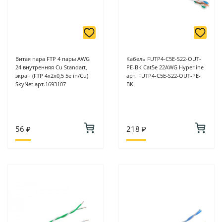
Витая пара FTP 4 пары AWG
Кабель FUTP4-C5E-S22-OUT-
24 внутренняя Cu Standart,
PE-BK Cat5e 22AWG Hyperline
экран (FTP 4x2x0,5 5е in/Cu)
арт. FUTP4-C5E-S22-OUT-PE-
SkyNet арт.1693107
BK
56 ₽
218 ₽