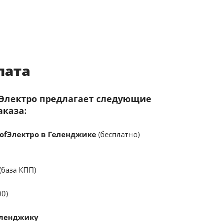
лата
fЭлектро предлагает следующие
аказа:
ofЭлектро в Геленджике
(бесплатно)
(база КПП)
00)
еленджику