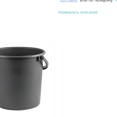
"
Доставка
" или по телефону:
+
Развернуть описание
Вы можете оплатить з
-
Банковской картой на сай
процесс оформления и полу
-
Банковской картой или н
ProffЭлектро по адресу Гел
адресу ул. Новороссийская 
-
Для юридических лиц: пе
оплате заказа на сайте.
Подробнее о способах оплаты 