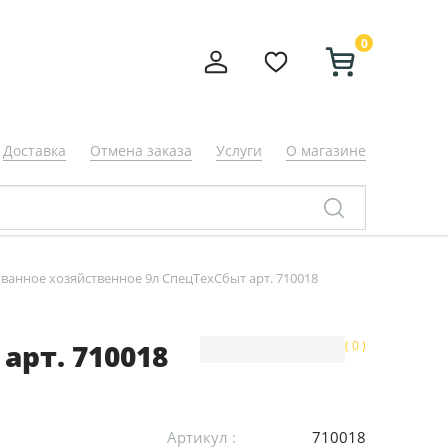
0
Доставка
Отмена заказа
Услуги
О магазине
ванное хозяйственное 9л СпецТехСбыт арт. 710018
арт. 710018
( 0 )
Артикул :
710018