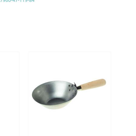
7960-47-119-84
аказ удобным Вам способом:
те ProffЭлектро. Данный вид оплаты ускоряет
чения товара.
аличными при получении в магазинах
енджикский проспект, 6/2 (база КПП)или по
161И.
реводом на расчетный счет при онлайн
можно узнать здесь - "Оплата"