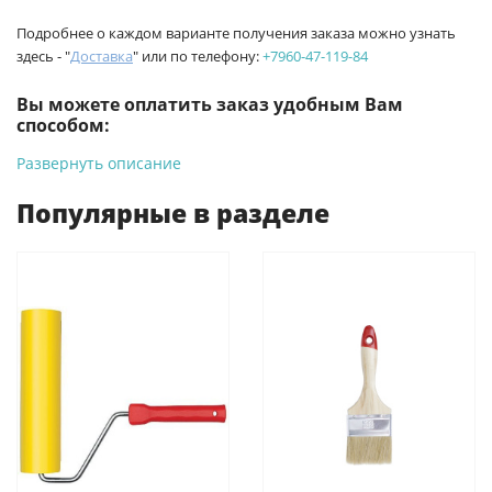
Подробнее о каждом варианте получения заказа можно узнать
здесь - "
Доставка
" или по телефону:
+7960-47-119-84
Вы можете оплатить заказ удобным Вам
способом:
Развернуть описание
-
Банковской картой на сайте ProffЭлектро. Данный вид
оплаты ускоряет процесс оформления и получения товара.
Популярные в разделе
-
Банковской картой или наличными при получении в
магазинах ProffЭлектро по адресу Геленджикский проспект,
6/2 (база КПП)или по адресу ул. Новороссийская 161И.
-
Для юридических лиц: переводом на расчетный счет при
онлайн оплате заказа на сайте.
Подробнее о способах оплаты можно узнать здесь - "Оплата"