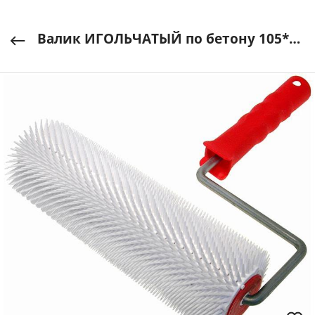
Валик ИГОЛЬЧАТЫЙ по бетону 105*300мм арт. ви105300