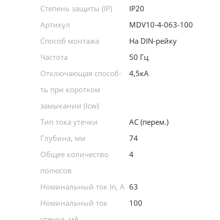
Степень защиты (IP)
IP20
Артикул
MDV10-4-063-100
Способ монтажа
На DIN-рейку
Частота
50 Гц
Отключающая способ-
4,5кА
ть при коротком
замыкании (Icw)
Тип тока утечки
АС (перем.)
Глубина, мм
74
Общее количество
4
полюсов
Номинальный ток In, А
63
Номинальный ток
100
утечки, мА