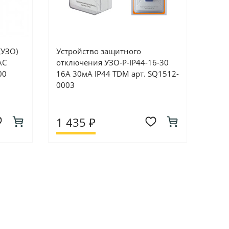
(УЗО)
Устройство защитного
АС
отключения УЗО-Р-IP44-16-30
00
16А 30мА IP44 TDM арт. SQ1512-
0003
1 435 ₽