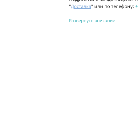
"
Доставка
" или по телефону:
+
Развернуть описание
Вы можете оплатить з
-
Банковской картой на сай
процесс оформления и полу
-
Банковской картой или н
ProffЭлектро по адресу Гел
адресу ул. Новороссийская 
-
Для юридических лиц: пе
оплате заказа на сайте.
Подробнее о способах оплаты 