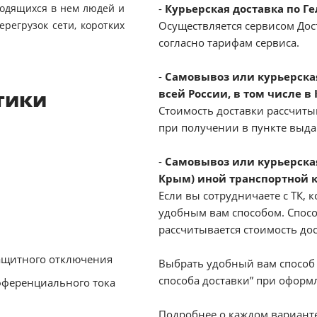
ходящихся в нем людей и
-
Курьерская доставка по Г
регрузок сети, коротких
Осуществляется сервисом Дост
согласно тарифам сервиса.
-
Самовывоз или курьерская 
тики
всей России, в том числе в
Стоимость доставки рассчиты
при получении в пункте выд
-
Самовывоз или курьерская
Крым) иной транспортной 
Если вы сотрудничаете с ТК, к
удобным вам способом. Спосо
рассчитывается стоимость до
защитного отключения
Выбрать удобный вам способ 
способа доставки” при оформл
фференциального тока
Подробнее о каждом варианте