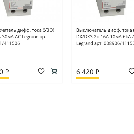
чатель дифф. тока (УЗО)
Выключатель дифф. тока 
 30мA AC Legrand арт.
DX/DX3 2п 16А 10мА 6kA 
1/411506
Legrand арт. 008906/4115
0 ₽
6 420 ₽