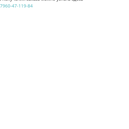
7960-47-119-84
аказ удобным Вам способом:
те ProffЭлектро. Данный вид оплаты ускоряет
чения товара.
аличными при получении в магазинах
енджикский проспект, 6/2 (база КПП)или по
161И.
реводом на расчетный счет при онлайн
можно узнать здесь - "Оплата"