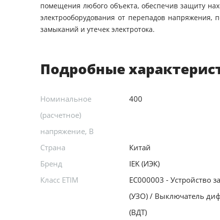
помещения любого объекта, обеспечив защиту на
электрооборудования от перепадов напряжения, пе
замыканий и утечек электротока.
Подробные характерис
Номинальное
400
(расчетное)
напряжение, В
Страна
Китай
Бренд
IEK (ИЭК)
Класс ETIM
EC000003 - Устройство 
(УЗО) / Выключатель ди
(ВДТ)