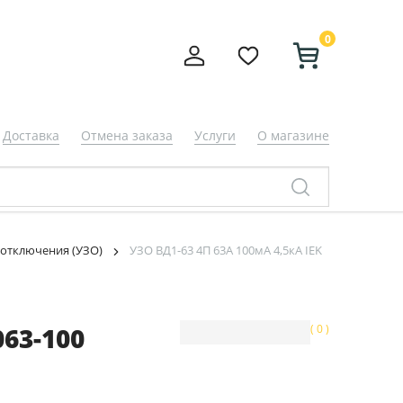
0
Доставка
Отмена заказа
Услуги
О магазине
 отключения (УЗО)
УЗО ВД1-63 4П 63А 100мА 4,5кА IEK
063-100
( 0 )