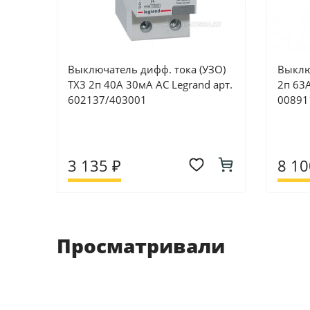
Выключатель дифф. тока (УЗО)
Выклю
TX3 2п 40А 30мА АC Legrand арт.
2п 63А
602137/403001
00891
3 135 ₽
8 10
Просматривали