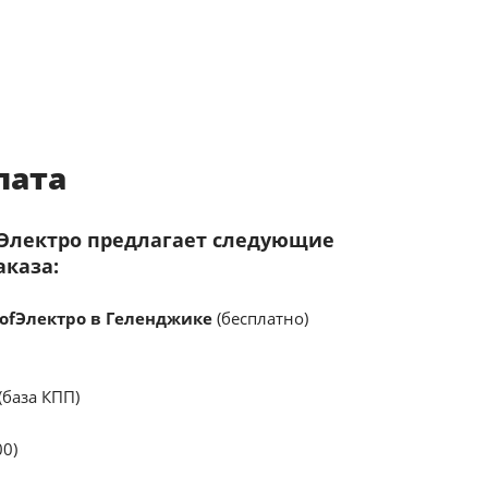
лата
fЭлектро предлагает следующие
аказа:
ofЭлектро в Геленджике
(бесплатно)
(база КПП)
00)