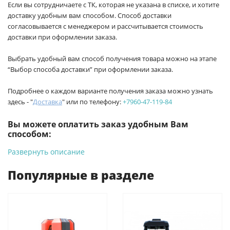
Если вы сотрудничаете с ТК, которая не указана в списке, и хотите
доставку удобным вам способом. Способ доставки
согласовывается с менеджером и рассчитывается стоимость
доставки при оформлении заказа.
Выбрать удобный вам способ получения товара можно на этапе
“Выбор способа доставки” при оформлении заказа.
Подробнее о каждом варианте получения заказа можно узнать
здесь - "
Доставка
" или по телефону:
+7960-47-119-84
Вы можете оплатить заказ удобным Вам
способом:
Развернуть описание
-
Банковской картой на сайте ProffЭлектро. Данный вид
оплаты ускоряет процесс оформления и получения товара.
Популярные в разделе
-
Банковской картой или наличными при получении в
магазинах ProffЭлектро по адресу Геленджикский проспект,
6/2 (база КПП)или по адресу ул. Новороссийская 161И.