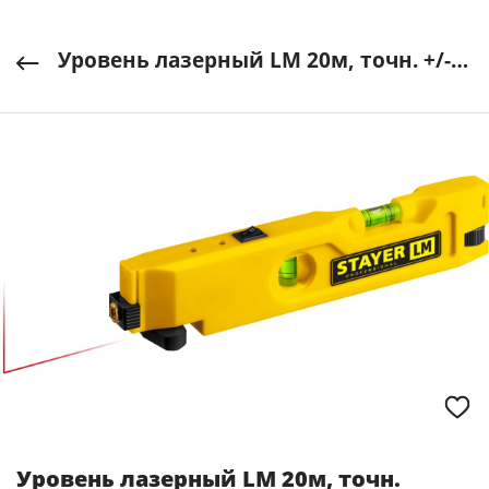
Уровень лазерный LM 20м, точн. +/-0,5мм/м STAYER арт. 34985
Уровень лазерный LM 20м, точн.