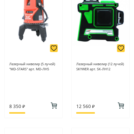
-
Для юридических лиц: переводом на расчетный счет при
онлайн оплате заказа на сайте.
Подробнее о способах оплаты можно узнать здесь - "Оплата"
Лазерный нивелир (5 лучей)
Лазерный нивелир (12 лучей)
"MD-STARS" арт. MD-ЛН5
SKYWER арт. SK-ЛН12
8 350 ₽
12 560 ₽