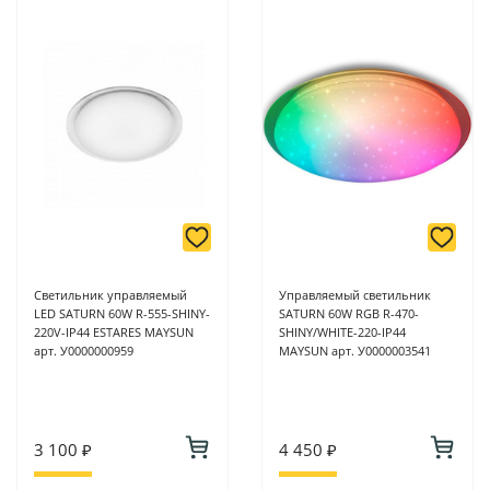
6/2 (база КПП)или по адресу ул. Новороссийская 161И.
-
Для юридических лиц: переводом на расчетный счет при
онлайн оплате заказа на сайте.
Подробнее о способах оплаты можно узнать здесь - "Оплата"
Светильник управляемый
Управляемый светильник
LED SATURN 60W R-555-SHINY-
SATURN 60W RGB R-470-
220V-IP44 ESTARES MAYSUN
SHINY/WHITE-220-IP44
арт. У0000000959
MAYSUN арт. У0000003541
3 100 ₽
4 450 ₽