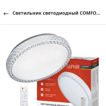
Светильник светодиодный COMFORT SAPHIR 55Вт 230В 3000-6500K 4400Лм 400x100мм с пультом ДУ IN HOME