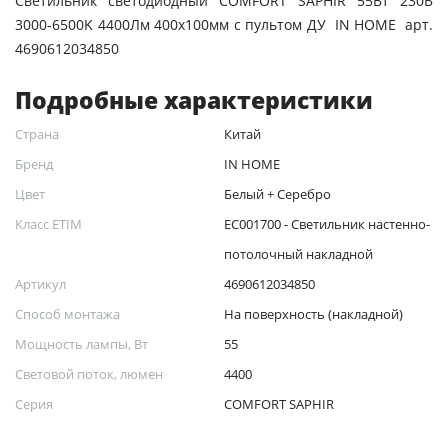
Светильник светодиодный COMFORT SAPHIR 55Вт 230В
3000-6500K 4400Лм 400x100мм с пультом ДУ IN HOME арт.
4690612034850
Подробные характеристики
Страна
Китай
Бренд
IN HOME
Цвет
Белый + Серебро
Класс ETIM
EC001700 - Светильник настенно-
потолочный накладной
Артикул
4690612034850
Способ монтажа
На поверхность (накладной)
Мощность лампы, Вт
55
Световой поток, люмен
4400
Серия
COMFORT SAPHIR