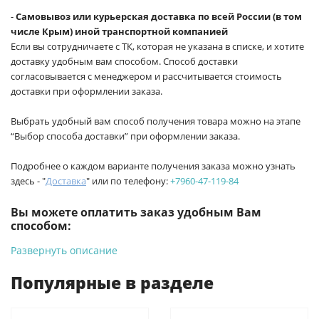
-
Самовывоз или курьерская доставка по всей России (в том
числе Крым) иной транспортной компанией
Если вы сотрудничаете с ТК, которая не указана в списке, и хотите
доставку удобным вам способом. Способ доставки
согласовывается с менеджером и рассчитывается стоимость
доставки при оформлении заказа.
Выбрать удобный вам способ получения товара можно на этапе
“Выбор способа доставки” при оформлении заказа.
Подробнее о каждом варианте получения заказа можно узнать
здесь - "
Доставка
" или по телефону:
+7960-47-119-84
Вы можете оплатить заказ удобным Вам
способом:
Развернуть описание
-
Банковской картой на сайте ProffЭлектро. Данный вид
оплаты ускоряет процесс оформления и получения товара.
Популярные в разделе
-
Банковской картой или наличными при получении в
магазинах ProffЭлектро по адресу Геленджикский проспект,