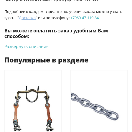
Подробнее о каждом варианте получения заказа можно узнать
здесь - "
Доставка
" или по телефону:
+7960-47-119-84
Вы можете оплатить заказ удобным Вам
способом:
Развернуть описание
-
Банковской картой на сайте ProffЭлектро. Данный вид
оплаты ускоряет процесс оформления и получения товара.
Популярные в разделе
-
Банковской картой или наличными при получении в
магазинах ProffЭлектро по адресу Геленджикский проспект,
6/2 (база КПП)или по адресу ул. Новороссийская 161И.
-
Для юридических лиц: переводом на расчетный счет при
онлайн оплате заказа на сайте.
Подробнее о способах оплаты можно узнать здесь - "Оплата"