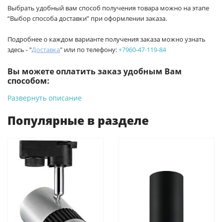
Выбрать удобный вам способ получения товара можно на этапе
“Выбор способа доставки” при оформлении заказа.
Подробнее о каждом варианте получения заказа можно узнать
здесь - "
Доставка
" или по телефону:
+7960-47-119-84
Вы можете оплатить заказ удобным Вам
способом:
Развернуть описание
-
Банковской картой на сайте ProffЭлектро. Данный вид
оплаты ускоряет процесс оформления и получения товара.
Популярные в разделе
-
Банковской картой или наличными при получении в
магазинах ProffЭлектро по адресу Геленджикский проспект,
6/2 (база КПП)или по адресу ул. Новороссийская 161И.
-
Для юридических лиц: переводом на расчетный счет при
онлайн оплате заказа на сайте.
Подробнее о способах оплаты можно узнать здесь - "Оплата"