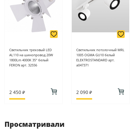
Светильник трековый LED
Светильник потолочный MRL
AL110 на шинопровод 20W
1005 OGMA GU10 белый
1800Lm 4000K 35° белый
ELEKTROSTANDARD арт.
FERON арт. 32556
a047371
2 450 ₽
2 090 ₽
Просматривали