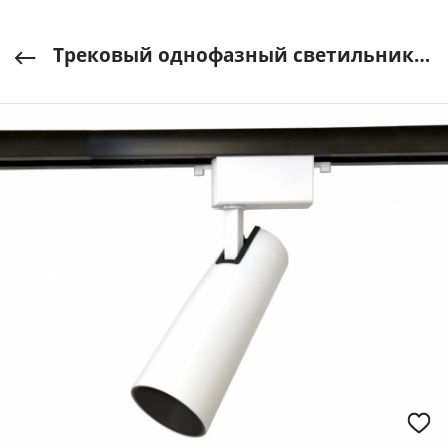
Трековый однофазный светильник LED GL5852 WH/BK 20W 4200К AMBRELLA LIGHT арт. GL5852