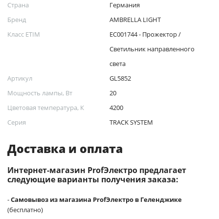
Страна
Германия
Бренд
AMBRELLA LIGHT
Класс ETIM
EC001744 - Прожектор /
Светильник направленного
света
Артикул
GL5852
Мощность лампы, Вт
20
Цветовая температура, К
4200
Серия
TRACK SYSTEM
Доставка и оплата
Интернет-магазин ProfЭлектро предлагает
следующие варианты получения заказа:
-
Самовывоз из магазина ProfЭлектро в Геленджике
(бесплатно)