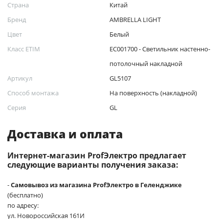
Страна
Китай
Бренд
AMBRELLA LIGHT
Цвет
Белый
Класс ETIM
EC001700 - Светильник настенно-
потолочный накладной
Артикул
GL5107
Способ монтажа
На поверхность (накладной)
Серия
GL
Доставка и оплата
Интернет-магазин ProfЭлектро предлагает
следующие варианты получения заказа:
-
Самовывоз из магазина ProfЭлектро в Геленджике
(бесплатно)
по адресу:
ул. Новороссийская 161И