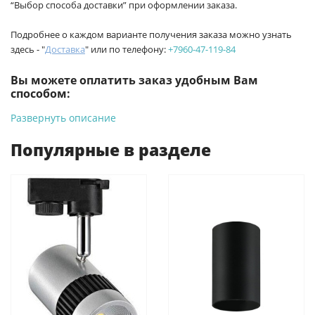
“Выбор способа доставки” при оформлении заказа.
Подробнее о каждом варианте получения заказа можно узнать
здесь - "
Доставка
" или по телефону:
+7960-47-119-84
Вы можете оплатить заказ удобным Вам
способом:
Развернуть описание
-
Банковской картой на сайте ProffЭлектро. Данный вид
оплаты ускоряет процесс оформления и получения товара.
Популярные в разделе
-
Банковской картой или наличными при получении в
магазинах ProffЭлектро по адресу Геленджикский проспект,
6/2 (база КПП)или по адресу ул. Новороссийская 161И.
-
Для юридических лиц: переводом на расчетный счет при
онлайн оплате заказа на сайте.
Подробнее о способах оплаты можно узнать здесь - "Оплата"