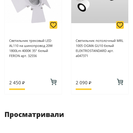
Светильник трековый LED
Светильник потолочный MRL
AL110 на шинопровод 20W
1005 OGMA GU10 белый
1800Lm 4000K 35° белый
ELEKTROSTANDARD арт.
FERON арт. 32556
a047371
2 450 ₽
2 090 ₽
Просматривали