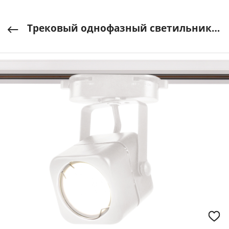
Трековый однофазный светильник GL5107 WH белый GU10 max 12W AMBRELLA LIGHT арт. GL5107