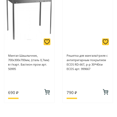
Мангал Шашлычник,
Решетка для мангала/гриля с
700х300х700мм, (сталь 0,7мм)
антипригарным покрытием
в г/карт. Бастион-пром арт.
ECOS RD-667, р-р 30*40см
50995
ECOS арт. 999667
690 ₽
790 ₽