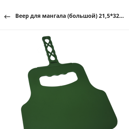
Веер для мангала (большой) 21,5*32,5см, пластик, Spark Plast арт. IS20004