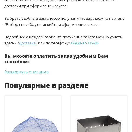
доставки при оформлении заказа.
Выбрать удобный вам способ получения товара можно на этапе
“Выбор способа доставки” при оформлении заказа.
Подробнее о каждом варианте получения заказа можно узнать
здесь - "
Доставка
" или по телефону:
+7960-47-119-84
Вы можете оплатить заказ удобным Вам
способом:
Развернуть описание
-
Банковской картой на сайте ProffЭлектро. Данный вид
оплаты ускоряет процесс оформления и получения товара.
Популярные в разделе
-
Банковской картой или наличными при получении в
магазинах ProffЭлектро по адресу Геленджикский проспект,
6/2 (база КПП)или по адресу ул. Новороссийская 161И.
-
Для юридических лиц: переводом на расчетный счет при
онлайн оплате заказа на сайте.
Подробнее о способах оплаты можно узнать здесь - "Оплата"