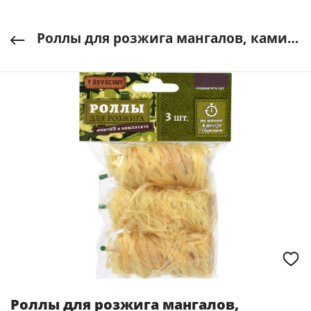
Роллы для розжига мангалов, каминов и печей со спичкой, (3шт/уп.) BOYSCOUT арт. 61603
Роллы для розжига мангалов,