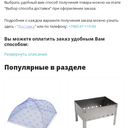
Выбрать удобный вам способ получения товара можно на этапе
“Выбор способа доставки” при оформлении заказа.
Подробнее о каждом варианте получения заказа можно узнать
здесь - "
Доставка
" или по телефону:
+7960-47-119-84
Вы можете оплатить заказ удобным Вам
способом:
Развернуть описание
-
Банковской картой на сайте ProffЭлектро. Данный вид
оплаты ускоряет процесс оформления и получения товара.
Популярные в разделе
-
Банковской картой или наличными при получении в
магазинах ProffЭлектро по адресу Геленджикский проспект,
6/2 (база КПП)или по адресу ул. Новороссийская 161И.
-
Для юридических лиц: переводом на расчетный счет при
онлайн оплате заказа на сайте.
Подробнее о способах оплаты можно узнать здесь - "Оплата"