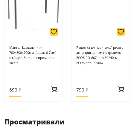
Мангал Шашлычник,
Решетка для мангала/гриля с
700х300х700мм, (сталь 0,7мм)
антипригарным покрытием
в г/карт. Бастион-пром арт.
ECOS RD-667, р-р 30*40см
50995
ECOS арт. 999667
690 ₽
790 ₽
Просматривали