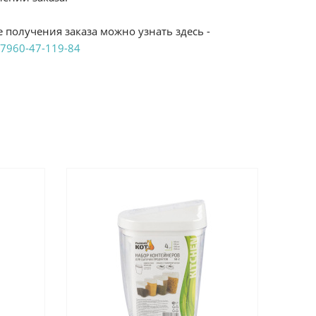
 получения заказа можно узнать здесь -
7960-47-119-84
аказ удобным Вам способом:
те ProffЭлектро. Данный вид оплаты ускоряет
чения товара.
аличными при получении в магазинах
енджикский проспект, 6/2 (база КПП)или по
161И.
реводом на расчетный счет при онлайн
можно узнать здесь - "Оплата"