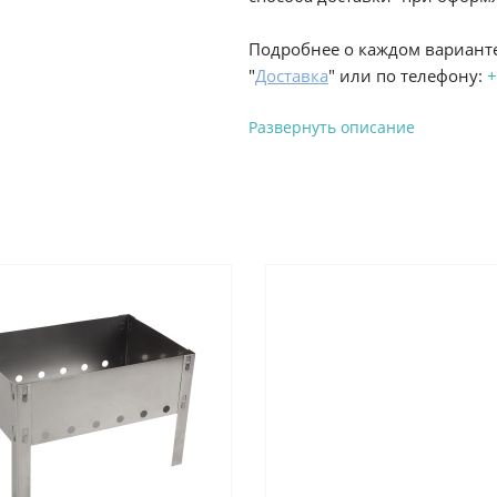
Подробнее о каждом варианте
"
Доставка
" или по телефону:
+
Развернуть описание
Вы можете оплатить з
-
Банковской картой на сай
процесс оформления и полу
-
Банковской картой или н
ProffЭлектро по адресу Гел
адресу ул. Новороссийская 
-
Для юридических лиц: пе
оплате заказа на сайте.
Подробнее о способах оплаты 