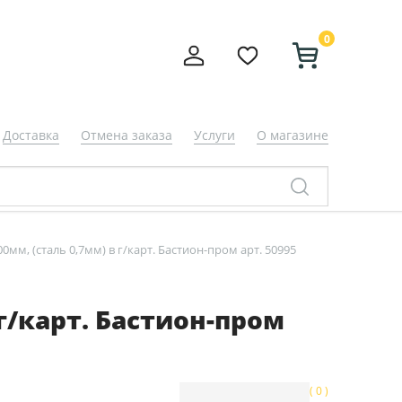
0
Доставка
Отмена заказа
Услуги
О магазине
м, (сталь 0,7мм) в г/карт. Бастион-пром арт. 50995
г/карт. Бастион-пром
( 0 )