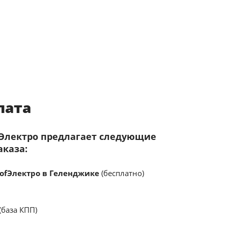
лата
fЭлектро предлагает следующие
аказа:
ofЭлектро в Геленджике
(бесплатно)
(база КПП)