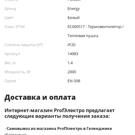
Бренд
Energy
Цвет
Белый
Класс ETIM
EC000517 - Термовентилятор /
Тепловая пушка
Степень защиты (IP)
IP20
Артикул
14983
Вес, кг
1.4
Мощность, Вт
2000
Серия
EN-508
Доставка и оплата
Интернет-магазин ProfЭлектро предлагает
следующие варианты получения заказа:
-
Самовывоз из магазина ProfЭлектро в Геленджике
(бесплатно)