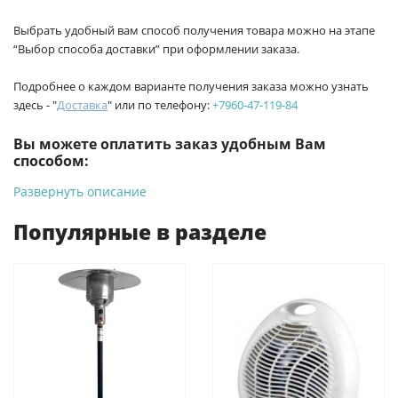
Выбрать удобный вам способ получения товара можно на этапе
“Выбор способа доставки” при оформлении заказа.
Подробнее о каждом варианте получения заказа можно узнать
здесь - "
Доставка
" или по телефону:
+7960-47-119-84
Вы можете оплатить заказ удобным Вам
способом:
Развернуть описание
-
Банковской картой на сайте ProffЭлектро. Данный вид
оплаты ускоряет процесс оформления и получения товара.
Популярные в разделе
-
Банковской картой или наличными при получении в
магазинах ProffЭлектро по адресу Геленджикский проспект,
6/2 (база КПП)или по адресу ул. Новороссийская 161И.
-
Для юридических лиц: переводом на расчетный счет при
онлайн оплате заказа на сайте.
Подробнее о способах оплаты можно узнать здесь - "Оплата"