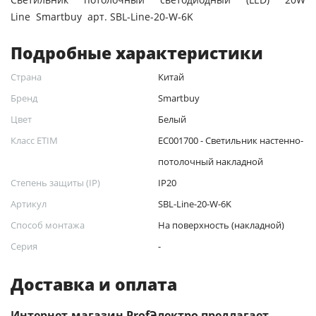
Line Smartbuy арт. SBL-Line-20-W-6K
Подробные характеристики
Страна
Китай
Бренд
Smartbuy
Цвет
Белый
Класс ETIM
EC001700 - Светильник настенно-
потолочный накладной
Степень защиты (IP)
IP20
Артикул
SBL-Line-20-W-6K
Способ монтажа
На поверхность (накладной)
Серия
-
Доставка и оплата
Интернет-магазин ProfЭлектро предлагает