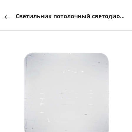
Светильник потолочный светодиодный (LED) 20W Line Smartbuy арт. SBL-Line-20-W-6K