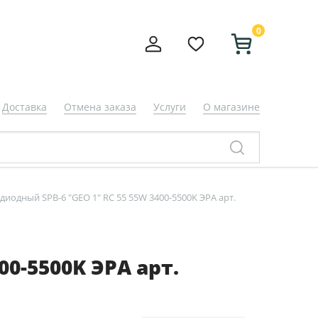
0
Доставка
Отмена заказа
Услуги
О магазине
диодный SPB-6 "GEO 1" RC 55 55W 3400-5500K ЭРА арт.
0-5500K ЭРА арт.