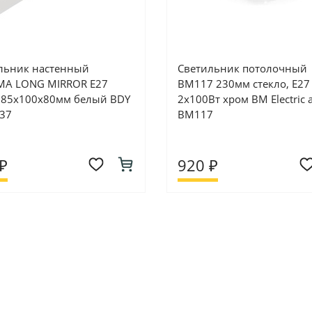
льник настенный
Светильник потолочный
MA LONG MIRROR Е27
ВМ117 230мм стекло, Е27
285х100х80мм белый BDY
2х100Вт хром BM Electric а
037
ВМ117
₽
920 ₽