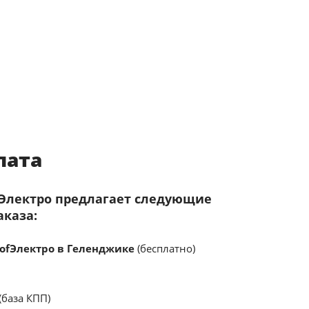
лата
fЭлектро предлагает следующие
аказа:
ofЭлектро в Геленджике
(бесплатно)
(база КПП)