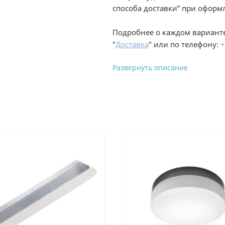
способа доставки” при оформл
Подробнее о каждом варианте
"
Доставка
" или по телефону:
+
Развернуть описание
Вы можете оплатить з
-
Банковской картой на сай
процесс оформления и полу
-
Банковской картой или н
ProffЭлектро по адресу Гел
адресу ул. Новороссийская 
-
Для юридических лиц: пе
оплате заказа на сайте.
Подробнее о способах оплаты 