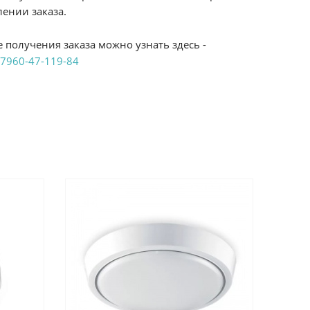
ении заказа.
 получения заказа можно узнать здесь -
7960-47-119-84
аказ удобным Вам способом:
те ProffЭлектро. Данный вид оплаты ускоряет
чения товара.
аличными при получении в магазинах
енджикский проспект, 6/2 (база КПП)или по
161И.
реводом на расчетный счет при онлайн
можно узнать здесь - "Оплата"