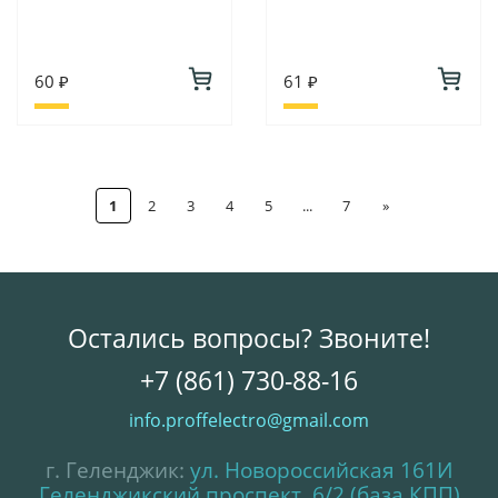
60 ₽
61 ₽
1
2
3
4
5
...
7
»
Остались вопросы? Звоните!
+7 (861) 730-88-16
info.proffelectro@gmail.com
г. Геленджик:
ул. Новороссийская 161И
Геленджикский проспект, 6/2 (база КПП)