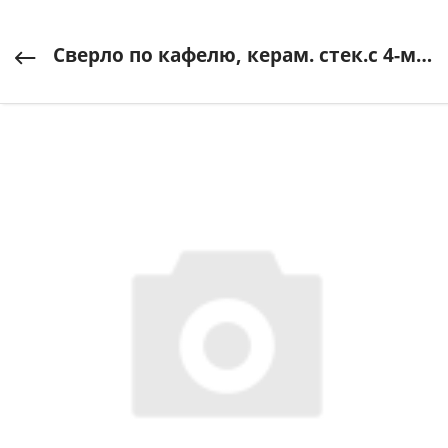
Сверло по кафелю, керам. стек.с 4-мя режущ.лезв.шестигр.хв-ик 8мм STAYER"PROFESSIONAL" 2985-08