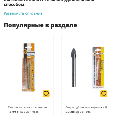
способом:
Развернуть описание
-
Банковской картой на сайте ProffЭлектро. Данный вид
оплаты ускоряет процесс оформления и получения товара.
Популярные в разделе
-
Банковской картой или наличными при получении в
магазинах ProffЭлектро по адресу Геленджикский проспект,
6/2 (база КПП)или по адресу ул. Новороссийская 161И.
-
Для юридических лиц: переводом на расчетный счет при
онлайн оплате заказа на сайте.
Подробнее о способах оплаты можно узнать здесь - "Оплата"
Сверло д/стекла и керамики
Сверло д/стекла и керамики 8
12 мм Энкор арт. 9386
мм Энкор арт. 9384