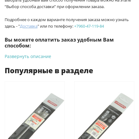
Выбрать удобный вам способ получения товара можно на этапе
“Выбор способа доставки” при оформлении заказа.
Подробнее о каждом варианте получения заказа можно узнать
здесь - "
Доставка
" или по телефону:
+7960-47-119-84
Вы можете оплатить заказ удобным Вам
способом:
Развернуть описание
-
Банковской картой на сайте ProffЭлектро. Данный вид
оплаты ускоряет процесс оформления и получения товара.
Популярные в разделе
-
Банковской картой или наличными при получении в
магазинах ProffЭлектро по адресу Геленджикский проспект,
6/2 (база КПП)или по адресу ул. Новороссийская 161И.
-
Для юридических лиц: переводом на расчетный счет при
онлайн оплате заказа на сайте.
Подробнее о способах оплаты можно узнать здесь - "Оплата"