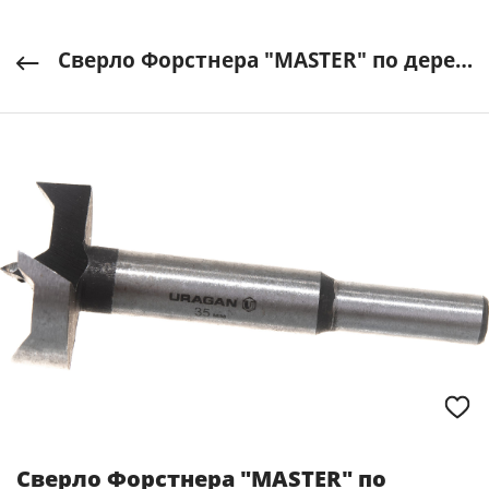
Сверло Форстнера "MASTER" по дереву, d=35мм URAGAN арт. 29995-35
Сверло Форстнера "MASTER" по